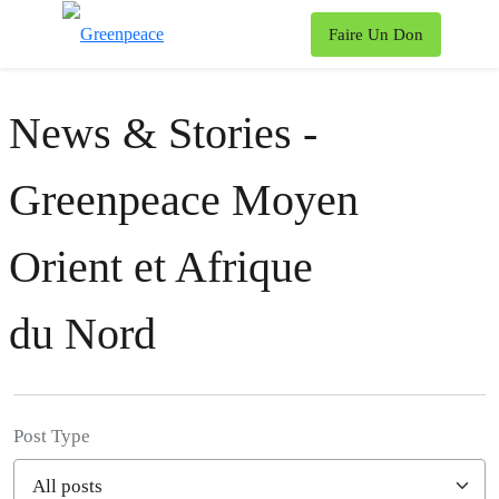
To
Faire Un Don
Menu
News & Stories -
Greenpeace Moyen
Orient et Afrique
du Nord
Post Type