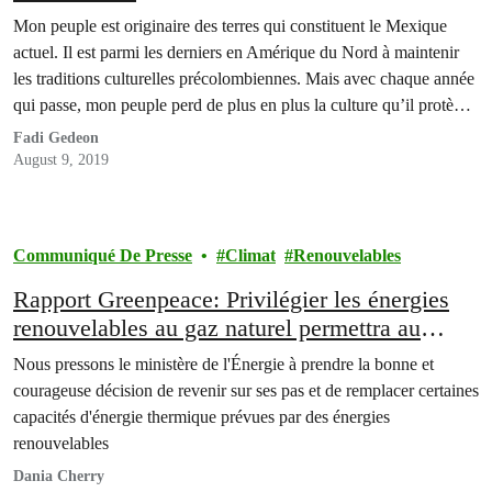
Mon peuple est originaire des terres qui constituent le Mexique
actuel. Il est parmi les derniers en Amérique du Nord à maintenir
les traditions culturelles précolombiennes. Mais avec chaque année
qui passe, mon peuple perd de plus en plus la culture qu’il protège
depuis des millénaires, ainsi que ses terres.
Fadi Gedeon
August 9, 2019
Communiqué De Presse
Climat
Renouvelables
Rapport Greenpeace: Privilégier les énergies
renouvelables au gaz naturel permettra au
gouvernement libanais d’économiser de
Nous pressons le ministère de l'Énergie à prendre la bonne et
l’argent
courageuse décision de revenir sur ses pas et de remplacer certaines
capacités d'énergie thermique prévues par des énergies
renouvelables
Dania Cherry