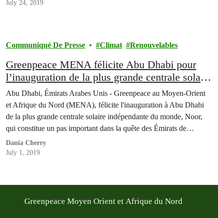
July 24, 2019
Communiqué De Presse
Climat
Renouvelables
Greenpeace MENA félicite Abu Dhabi pour
l’inauguration de la plus grande centrale solaire
au monde
Abu Dhabi, Émirats Arabes Unis - Greenpeace au Moyen-Orient
et Afrique du Nord (MENA), félicite l'inauguration à Abu Dhabi
de la plus grande centrale solaire indépendante du monde, Noor,
qui constitue un pas important dans la quête des Émirats de
diversifier ses sources d'énergie loin du pétrole.
Dania Cherry
July 1, 2019
Greenpeace Moyen Orient et Afrique du Nord