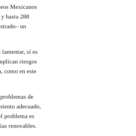
óleos Mexicanos
 y hasta 288
ostrado– un
 lamentar, sí es
mplican riesgos
a, como en este
s problemas de
imiento adecuado,
 el problema es
ías renovables.