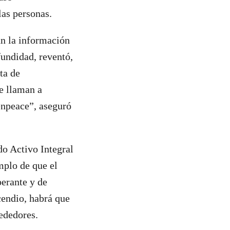
las personas.
ún la información
fundidad, reventó,
ta de
ue llaman a
npeace”, aseguró
do Activo Integral
mplo de que el
perante y de
cendio, habrá que
ededores.