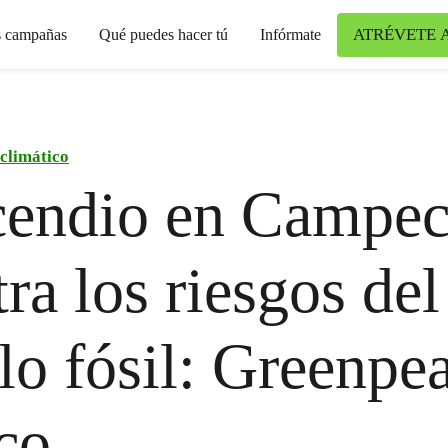
ATRÉVETE 
s campañas
Qué puedes hacer tú
Infórmate
climático
cendio en Campec
ra los riesgos del
o fósil: Greenpe
co