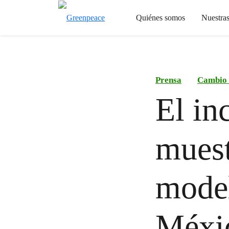
Quiénes somos
Nuestra
Prensa
Cambio 
El in
muest
model
Méxi