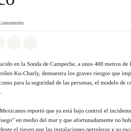
Comentarios
n Whatsapp
tir en Facebook
Compartir en Twitter
Compartir vía Email
Share on Bluesky
ucido en la Sonda de Campeche, a unos 400 metros de 
róleo Ku-Charly, demuestra los graves riesgos que impl
omo para la seguridad de las personas, el modelo de 
.
 Mexicanos reportó que ya está bajo control el incidente
fuego” en medio del mar y que afortunadamente no hub
dente el riesgo que las instalaciones petroleras y su es