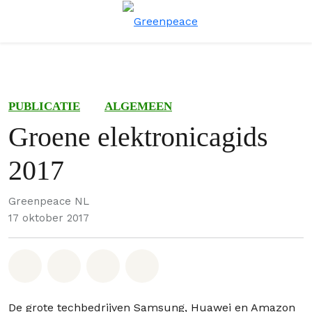
Menu
Zoe
PUBLICATIE
ALGEMEEN
Groene elektronicagids
2017
Greenpeace NL
17 oktober 2017
Deel op Whatsapp
Deel op Facebook
Deel via Email
Share on Bluesky
De grote techbedrijven Samsung, Huawei en Amazon