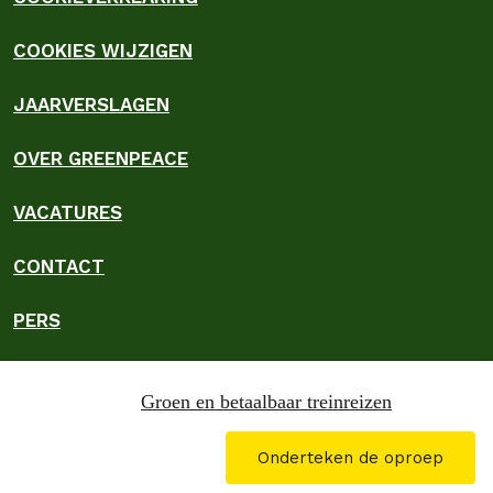
COOKIES WIJZIGEN
JAARVERSLAGEN
OVER GREENPEACE
VACATURES
CONTACT
PERS
Groen en betaalbaar treinreizen
2026
© Greenpeace Nederland | Wie dit leest moet in actie
komen ✊ |
Check je gesprek
|
Onderteken de oproep