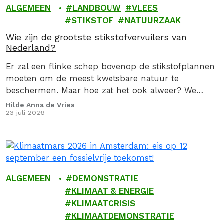
ALGEMEEN
LANDBOUW
VLEES
STIKSTOF
NATUURZAAK
Wie zijn de grootste stikstofvervuilers van
Nederland?
Er zal een flinke schep bovenop de stikstofplannen
moeten om de meest kwetsbare natuur te
beschermen. Maar hoe zat het ook alweer? We
geven je graag een stoomcursus
Hilde Anna de Vries
23 juli 2026
stikstofproblematiek.
ALGEMEEN
DEMONSTRATIE
KLIMAAT & ENERGIE
KLIMAATCRISIS
KLIMAATDEMONSTRATIE