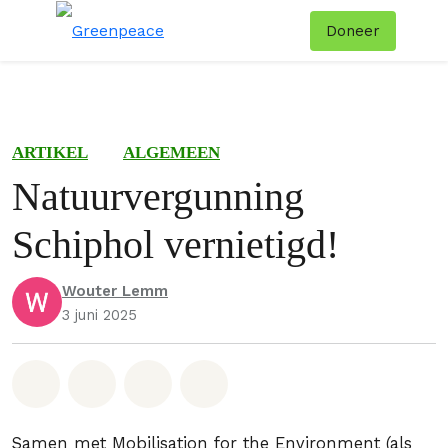
Doneer
Menu
Zoe
ARTIKEL
ALGEMEEN
Natuurvergunning
Schiphol vernietigd!
Wouter Lemm
3 juni 2025
Deel op Whatsapp
Deel op Facebook
Deel via Email
Share on Bluesky
Samen met Mobilisation for the Environment (als