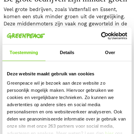
Veel grote bedrijven, zoals Vattenfall en Essent,
komen een stuk minder groen uit de vergelijking.
Deze middenmoters zijn vaak nog geworteld in de
vervuilende fossiele energie, maar investeren soms
via hun moederbedrijven ook in duurzame energie.
Zo scoort Eneco een 9, maar haalt Essent met een
4 geen voldoende.
Toestemming
Details
Over
Deze website maakt gebruik van cookies
Greenpeace wil je bezoek aan deze website zo
persoonlijk mogelijk maken. Hiervoor gebruiken we
cookies en vergelijkbare technieken. Zo kunnen we
advertenties op andere sites en social media
personaliseren en ons websiteverkeer analyseren. Ook
delen we geanonimiseerde informatie over je gebruik van
onze site met onze 263 partners voor social media,
adverteren en analyse. Meer weten? Lees dan
hier
ons