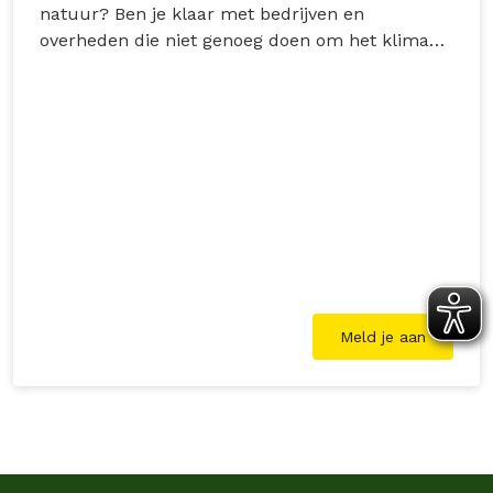
natuur? Ben je klaar met bedrijven en
overheden die niet genoeg doen om het klimaat
en de natuur te beschermen? Wij komen samen
met jou vastberaden en inventief in actie voor
een groene, duurzame wereld. Stap voor stap,
met bijzondere acties en ook in jouw…
Meld je aan