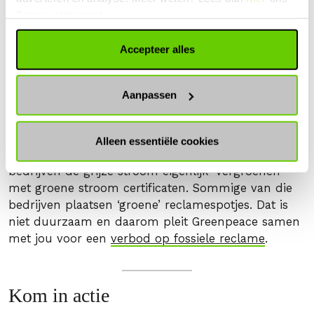
Privacystatement.
Wat is duurzame energie?
Accepteer alles
Helaas zijn er ook nog een hoop stroomleveranciers
waarbij de betrokkenheid bij kolen- of
Aanpassen
kerncentrales wordt overschaduwd door eventuele
duurzame initiatieven. Deze bedrijven kopen grijze
stroom in, maar verkopen dit als groene stroom
Alleen essentiële cookies
aan de consumenten. Dit kan doordat deze
bedrijven de grijze stroom eigenlijk ‘vergroenen’
met groene stroom certificaten. Sommige van die
bedrijven plaatsen ‘groene’ reclamespotjes. Dat is
niet duurzaam en daarom pleit Greenpeace samen
met jou voor een
verbod op fossiele reclame
.
Kom in actie