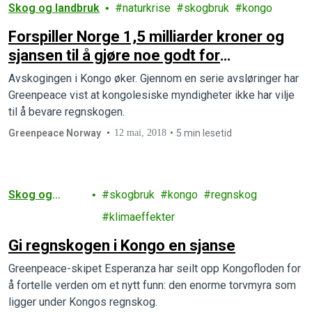
Skog og landbruk
naturkrise
skogbruk
kongo
Forspiller Norge 1,5 milliarder kroner og
sjansen til å gjøre noe godt for
regnskogen?
Avskogingen i Kongo øker. Gjennom en serie avsløringer har
Greenpeace vist at kongolesiske myndigheter ikke har vilje
til å bevare regnskogen.
Greenpeace Norway
12 mai, 2018
5 min lesetid
Skog og
skogbruk
kongo
regnskog
landbruk
klimaeffekter
Gi regnskogen i Kongo en sjanse
Greenpeace-skipet Esperanza har seilt opp Kongofloden for
å fortelle verden om et nytt funn: den enorme torvmyra som
ligger under Kongos regnskog.