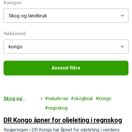
Kategori
Filter posts
Nøkkelord
Anvend filtre
Filtered results
Skog og
naturkrise
skogbruk
kongo
landbruk
regnskog
DR Kongo åpner for oljeleting i regnskog
Regjeringen i DR Kongo har åpnet for oljeleting i verdens