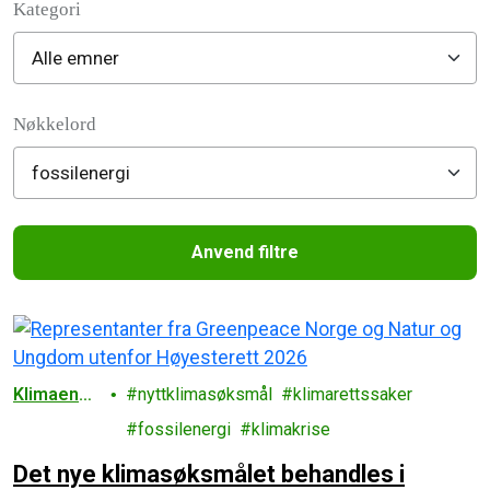
Kategori
Filter posts
Nøkkelord
Anvend filtre
Filtered results
Klimaendri
nyttklimasøksmål
klimarettssaker
nger
fossilenergi
klimakrise
Det nye klimasøksmålet behandles i