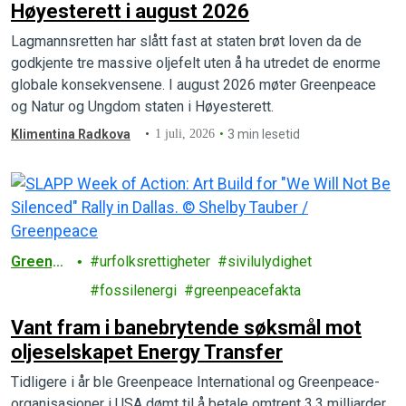
Høyesterett i august 2026
Lagmannsretten har slått fast at staten brøt loven da de
godkjente tre massive oljefelt uten å ha utredet de enorme
globale konsekvensene. I august 2026 møter Greenpeace
og Natur og Ungdom staten i Høyesterett.
Klimentina Radkova
1 juli, 2026
3 min lesetid
Greenp
urfolksrettigheter
sivilulydighet
eace
fossilenergi
greenpeacefakta
Vant fram i banebrytende søksmål mot
oljeselskapet Energy Transfer
Tidligere i år ble Greenpeace International og Greenpeace-
organisasjoner i USA dømt til å betale omtrent 3,3 milliarder