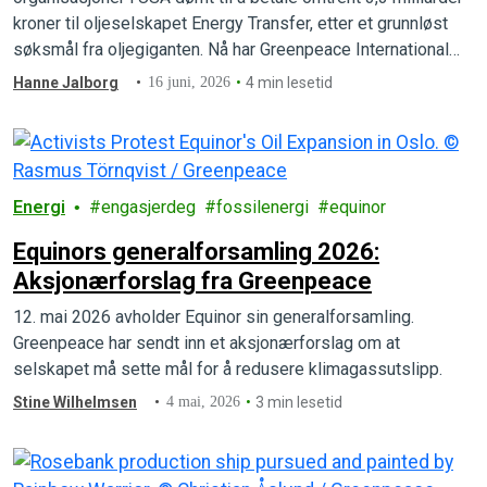
kroner til oljeselskapet Energy Transfer, etter et grunnløst
søksmål fra oljegiganten. Nå har Greenpeace International
vunnet fram i et banebrytende motsøksmål.
Hanne Jalborg
16 juni, 2026
4 min lesetid
Energi
engasjerdeg
fossilenergi
equinor
Equinors generalforsamling 2026:
Aksjonærforslag fra Greenpeace
12. mai 2026 avholder Equinor sin generalforsamling.
Greenpeace har sendt inn et aksjonærforslag om at
selskapet må sette mål for å redusere klimagassutslipp.
Stine Wilhelmsen
4 mai, 2026
3 min lesetid