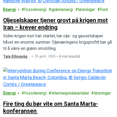
Energi
fossilenergi
grønnenergi
løsninger
fred
Oljeselskaper tjener grovt på krigen mot
Iran – krever endring
Siden krigen mot Iran startet, har olje- og gasselskaper
håvet inn enorme summer. Oljenæringens krigsprofitt bør gå
til å sikre en grønn omstilling.
Tale Ellingvåg
29 april, 2026
4 min lesetid
Energi
fossilenergi
internasjonaleavtaler
løsninger
Fire ting du bør vite om Santa Marta-
konferansen