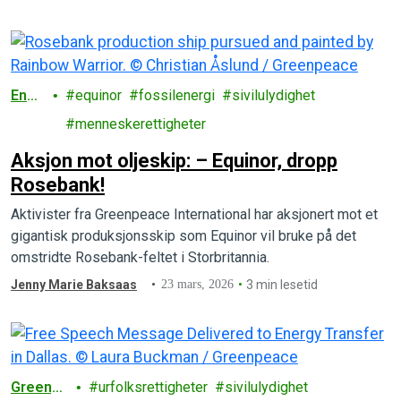
Ener
equinor
fossilenergi
sivilulydighet
gi
menneskerettigheter
Aksjon mot oljeskip: – Equinor, dropp
Rosebank!
Aktivister fra Greenpeace International har aksjonert mot et
gigantisk produksjonsskip som Equinor vil bruke på det
omstridte Rosebank-feltet i Storbritannia.
Jenny Marie Baksaas
23 mars, 2026
3 min lesetid
Greenp
urfolksrettigheter
sivilulydighet