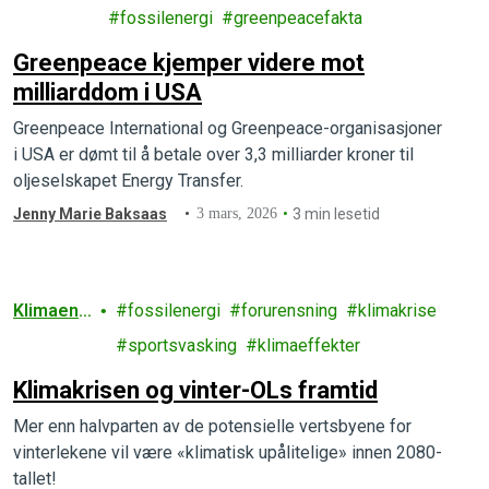
eace
fossilenergi
greenpeacefakta
Greenpeace kjemper videre mot
milliarddom i USA
Greenpeace International og Greenpeace-organisasjoner
i USA er dømt til å betale over 3,3 milliarder kroner til
oljeselskapet Energy Transfer.
Jenny Marie Baksaas
3 mars, 2026
3 min lesetid
Klimaend
fossilenergi
forurensning
klimakrise
ringer
sportsvasking
klimaeffekter
Klimakrisen og vinter-OLs framtid
Mer enn halvparten av de potensielle vertsbyene for
vinterlekene vil være «klimatisk upålitelige» innen 2080-
tallet!