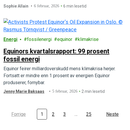
Sophie Allain
6 februar, 2026
6 min lesetid
Energi
fossilenergi
equinor
klimakrise
Equinors kvartalsrapport: 99 prosent
fossil energi
Equinor feirer milliardoverskudd mens klimakrisa herjer.
Fortsatt er mindre enn 1 prosent av energien Equinor
produserer, fornybar.
Jenny Marie Baksaas
5 februar, 2026
2 min lesetid
Forrige
1
2
3
…
25
Neste