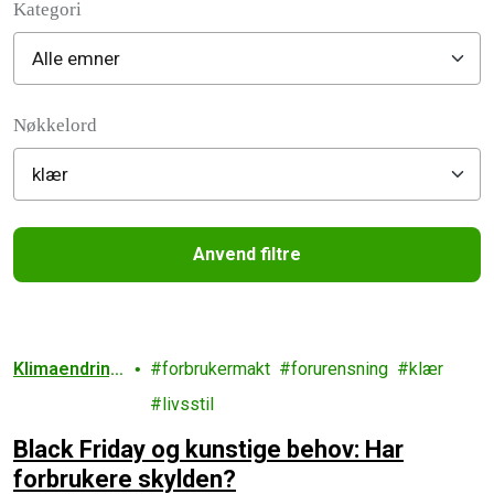
Kategori
Filter posts
Nøkkelord
Anvend filtre
Filtered results
Klimaendring
forbrukermakt
forurensning
klær
er
livsstil
Black Friday og kunstige behov: Har
forbrukere skylden?