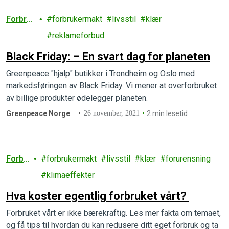
Forbru
forbrukermakt
livsstil
klær
k
reklameforbud
Black Friday: – En svart dag for planeten
Greenpeace "hjalp" butikker i Trondheim og Oslo med
markedsføringen av Black Friday. Vi mener at overforbruket
av billige produkter ødelegger planeten.
Greenpeace Norge
26 november, 2021
2 min lesetid
Forbr
forbrukermakt
livsstil
klær
forurensning
uk
klimaeffekter
Hva koster egentlig forbruket vårt?
Forbruket vårt er ikke bærekraftig. Les mer fakta om temaet,
og få tips til hvordan du kan redusere ditt eget forbruk og ta