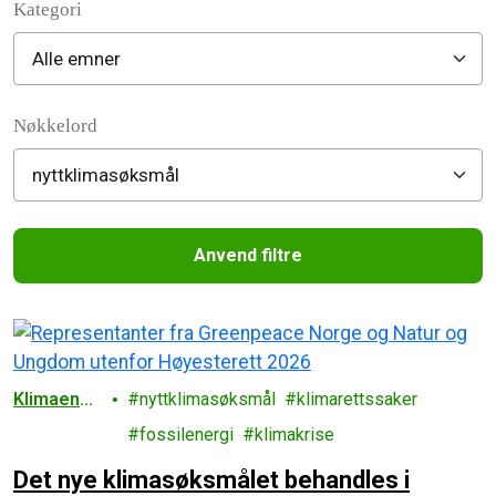
Kategori
Filter posts
Nøkkelord
Anvend filtre
Filtered results
Klimaendri
nyttklimasøksmål
klimarettssaker
nger
fossilenergi
klimakrise
Det nye klimasøksmålet behandles i