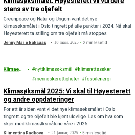
Klimasøksmålet: Høyesterett vil vurdere
stans av tre oljefelt
Greenpeace og Natur og Ungom vant det nye
klimasøksmålet i Oslo tingrett på alle punkter i 2024. Nå skal
Høyesterett ta stilling om tre oljefelt må stoppes.
Jenny Marie Baksaas
18 mars, 2025
2 min lesetid
Klimaend
nyttklimasøksmål
klimarettssaker
ringer
menneskerettigheter
fossilenergi
Klimasøksmål 2025: Vi skal til Høyesterett
og andre oppdateringer
For ett år siden vant vi det nye klimasøksmålet i Oslo
tingrett, og tre oljefelt ble kjent ulovlige. Les om hva som
skjer med klimasøksmålene våre i 2025.
Klimentina Radkova
21 januar, 2025
5 min lesetid