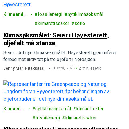
Klimaendri
fossilenergi
nyttklimasøksmål
nger
klimarettssaker
seire
Klimasøksmålet: Seier i Høyesterett,
oljefelt må stanse
Seier i det nye klimasøksmålet: Høyesterett gjeninnfører
forbud mot aktivitet på tre oljefelt i Nordsjøen.
Jenny Marie Baksaas
11 april, 2025
2 min lesetid
Klimaendr
nyttklimasøksmål
klimaeffekter
inger
fossilenergi
klimarettssaker