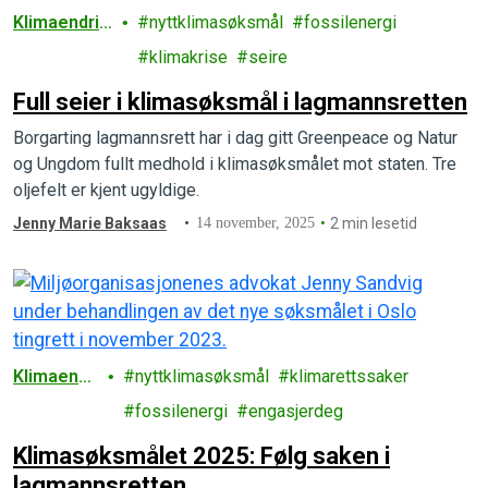
Klimaendrin
nyttklimasøksmål
fossilenergi
ger
klimakrise
seire
Full seier i klimasøksmål i lagmannsretten
Borgarting lagmannsrett har i dag gitt Greenpeace og Natur
og Ungdom fullt medhold i klimasøksmålet mot staten. Tre
oljefelt er kjent ugyldige.
Jenny Marie Baksaas
14 november, 2025
2 min lesetid
Klimaendr
nyttklimasøksmål
klimarettssaker
inger
fossilenergi
engasjerdeg
Klimasøksmålet 2025: Følg saken i
lagmannsretten