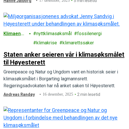
Hanne Jalborg
17 desember, 2025
5 min lesetid
Klimaendri
nyttklimasøksmål
fossilenergi
nger
klimakrise
klimarettssaker
Staten anker seieren vår i klimasøksmålet
til Høyesterett
Greenpeace og Natur og Ungdom vant en historisk seier i
klimasøksmålet i Borgarting lagmannsrett.
Regjeringsadvokaten har nå anket saken til Høyesterett.
Andreas Randøy
16 desember, 2025
2 min lesetid