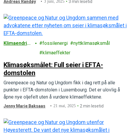
Andreas Randøy
3 juni, 2025
3 min lesetid
Klimaendring
fossilenergi
nyttklimasøksmål
er
klimaeffekter
Klimasøksmålet: Full seier i EFTA-
domstolen
Greenpeace og Natur og Ungdom fikk i dag rett på alle
punkter i EFTA-domstolen i Luxembourg. Det er ulovlig å
åpne nye oljefelt uten å vurdere klimaeffektene.
Jenny Marie Baksaas
21 mai, 2025
2 min lesetid