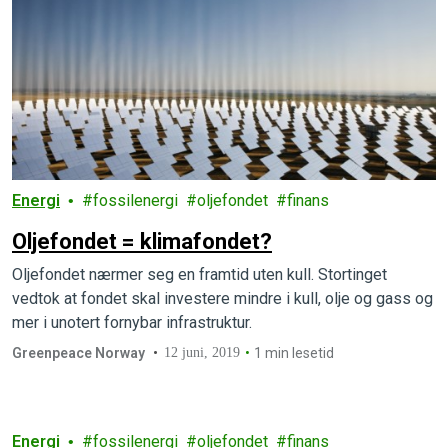
Energi
fossilenergi
oljefondet
finans
Oljefondet = klimafondet?
Oljefondet nærmer seg en framtid uten kull. Stortinget
vedtok at fondet skal investere mindre i kull, olje og gass og
mer i unotert fornybar infrastruktur.
Greenpeace Norway
12 juni, 2019
1 min lesetid
Energi
fossilenergi
oljefondet
finans