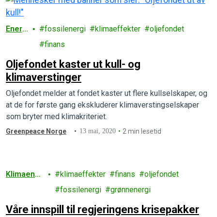
Energ
fossilenergi
klimaeffekter
oljefondet
i
finans
Oljefondet kaster ut kull- og
klimaverstinger
Oljefondet melder at fondet kaster ut flere kullselskaper, og
at de for første gang ekskluderer klimaverstingselskaper
som bryter med klimakriteriet.
Greenpeace Norge
13 mai, 2020
2 min lesetid
Klimaendri
klimaeffekter
finans
oljefondet
nger
fossilenergi
grønnenergi
Våre innspill til regjeringens krisepakker