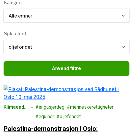
Kategori
Filter posts
Nøkkelord
Anvend filtre
Filtered results
Klimaendri
engasjerdeg
menneskerettigheter
nger
equinor
oljefondet
Palestina-demonstrasjon i Oslo: