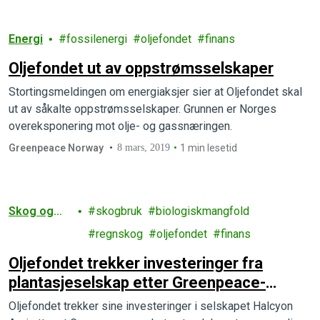
Energi
fossilenergi
oljefondet
finans
Oljefondet ut av oppstrømsselskaper
Stortingsmeldingen om energiaksjer sier at Oljefondet skal
ut av såkalte oppstrømsselskaper. Grunnen er Norges
overeksponering mot olje- og gassnæringen.
Greenpeace Norway
8 mars, 2019
1 min lesetid
Skog og
skogbruk
biologiskmangfold
landbruk
regnskog
oljefondet
finans
Oljefondet trekker investeringer fra
plantasjeselskap etter Greenpeace-
rapport
Oljefondet trekker sine investeringer i selskapet Halcyon