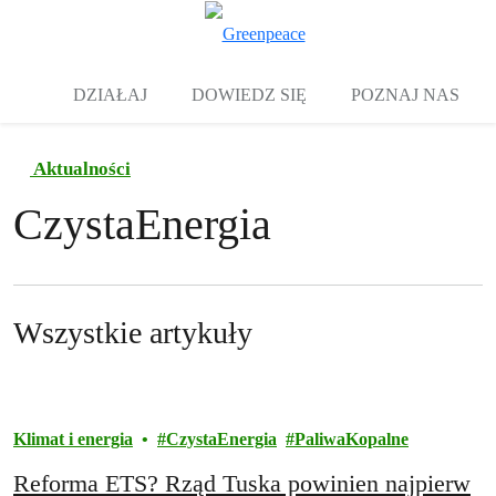
Zw
Menu
DZIAŁAJ
DOWIEDZ SIĘ
POZNAJ NAS
Aktualności
CzystaEnergia
Wszystkie artykuły
Klimat i energia
CzystaEnergia
PaliwaKopalne
Reforma ETS? Rząd Tuska powinien najpierw