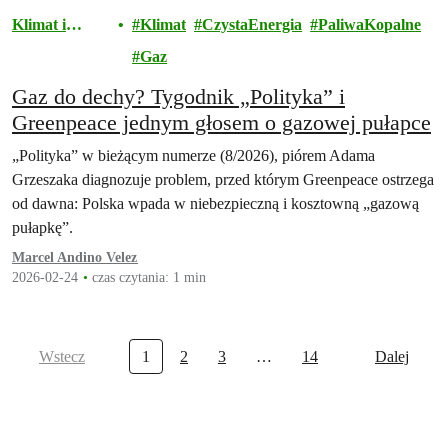
Klimat i
Klimat
CzystaEnergia
PaliwaKopalne
energia
Gaz
Gaz do dechy? Tygodnik „Polityka” i
Greenpeace jednym głosem o gazowej pułapce
„Polityka” w bieżącym numerze (8/2026), piórem Adama
Grzeszaka diagnozuje problem, przed którym Greenpeace ostrzega
od dawna: Polska wpada w niebezpieczną i kosztowną „gazową
pułapkę”.
Marcel Andino Velez
2026-02-24
czas czytania: 1 min
Wstecz
1
2
3
…
14
Dalej