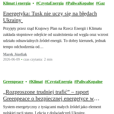
Klimat i energia
CzystaEnergia
PaliwaKopalne
Gaz
Energetyka: Tusk nie uczy się na błędach
Ukrainy
Przyjęty przez rząd Krajowy Plan na Rzecz Energii i Klimatu
zakłada stopniowe odejście od uzależnienia od węgla oraz wzrost
udziału odnawialnych źródeł energii. To dobry kierunek, jednak
tempo odchodzenia od…
Marek Józefiak
2026-06-09
czas czytania: 2 min
Greenpeace
Klimat
CzystaEnergia
PaliwaKopalne
„Rozproszone trudniej trafić” – raport
Greenpeace o bezpiecznej energetyce w
warunkach wojennych na przykładzie Ukrainy
System energetyczny z tysiącami małych źródeł jako element
polskiej racji stanu. Lekcja z doświadczeń Ukrainy.