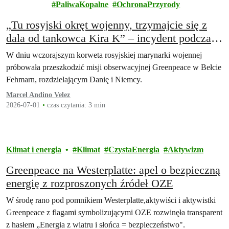
energia
PaliwaKopalne
OchronaPrzyrody
„Tu rosyjski okręt wojenny, trzymajcie się z
dala od tankowca Kira K” – incydent podczas
misji obserwacyjnej Greenpeace
W dniu wczorajszym korweta rosyjskiej marynarki wojennej
próbowała przeszkodzić misji obserwacyjnej Greenpeace w Bełcie
Fehmarn, rozdzielającym Danię i Niemcy.
Marcel Andino Velez
2026-07-01
czas czytania: 3 min
Klimat i energia
Klimat
CzystaEnergia
Aktywizm
Greenpeace na Westerplatte: apel o bezpieczną
energię z rozproszonych źródeł OZE
W środę rano pod pomnikiem Westerplatte,aktywiści i aktywistki
Greenpeace z flagami symbolizującymi OZE rozwinęła transparent
z hasłem „Energia z wiatru i słońca = bezpieczeństwo".