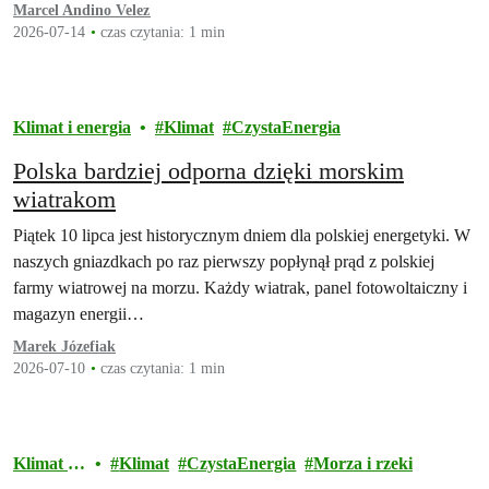
doświadczeń Ukrainy".
Marcel Andino Velez
2026-07-14
czas czytania: 1 min
Klimat i energia
Klimat
CzystaEnergia
Polska bardziej odporna dzięki morskim
wiatrakom
Piątek 10 lipca jest historycznym dniem dla polskiej energetyki. W
naszych gniazdkach po raz pierwszy popłynął prąd z polskiej
farmy wiatrowej na morzu. Każdy wiatrak, panel fotowoltaiczny i
magazyn energii…
Marek Józefiak
2026-07-10
czas czytania: 1 min
Klimat i
Klimat
CzystaEnergia
Morza i rzeki