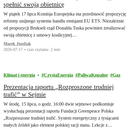
spełnić swoją obietnicę
W piątek 17 lipca Komisja Europejska ma przedstawić propozycję
reformy unijnego systemu handlu emisjami EU ETS. Niezależnie
od propozycji Brukseli rząd Donalda Tuska powinien zrealizować
swoją obietnicę z umowy koalicyjnej…
Marek Józefiak
2026-07-17
czas czytania: 2 min
Klimat i energia
CzystaEnergia
PaliwaKopalne
Gaz
Prezentacja raportu „Rozproszone trudniej
trafić” w Sejmie
W środę, 15 lipca, o godz. 16:00 dwie sejmowe podkomisje
wysłuchają prezentacji raportu Fundacji Greenpeace Polska
„Rozproszone trudniej trafić. System energetyczny z tysiącami
małych źródeł jako element polskiej racji stanu. Lekcje z