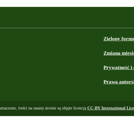
Zielony form
Zmiana miesi
Prywatność i 
Prawa autors
 oznaczone, treści na naszej stronie są objęte licencją
CC-BY International Lice