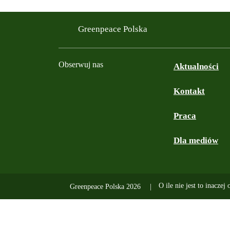
Greenpeace Polska
Obserwuj nas
Aktualności
Kontakt
Facebook
Instagram
YouTube
TikTok
Podcast
Bluesky
Praca
Dla mediów
O ile nie jest to inaczej
Greenpeace Polska 2026