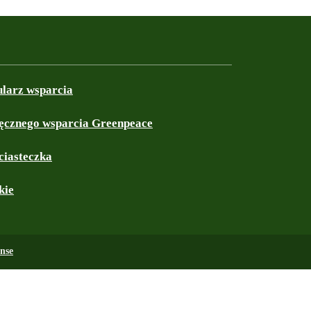
ularz wsparcia
ęcznego wsparcia Greenpeace
ciasteczka
kie
nse