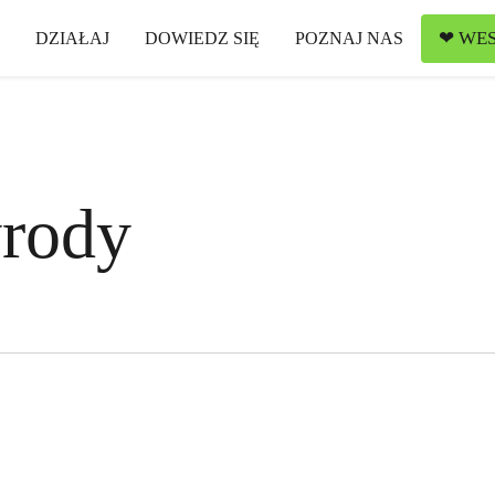
❤ WES
DZIAŁAJ
DOWIEDZ SIĘ
POZNAJ NAS
rody