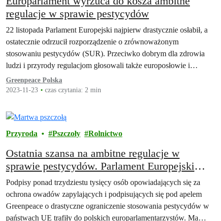
Europarlament wyrzuca do kosza ambitne
regulacje w sprawie pestycydów
22 listopada Parlament Europejski najpierw drastycznie osłabił, a
ostatecznie odrzucił rozporządzenie o zrównoważonym
stosowaniu pestycydów (SUR). Przeciwko dobrym dla zdrowia
ludzi i przyrody regulacjom głosowali także europosłowie i
europosłanki z Polski, ignorując tym samym głosy ponad
Greenpeace Polska
trzydziestu tysięcy osób, które chcą ochrony owadów zapylających
2023-11-23
czas czytania: 2 min
i podpisały się pod apelem Greenpeace o ograniczenie stosowania
pestycydów w…
Przyroda
Pszczoły
Rolnictwo
Ostatnia szansa na ambitne regulacje w
sprawie pestycydów. Parlament Europejski
zagłosuje nad SUR
Podpisy ponad trzydziestu tysięcy osób opowiadających się za
ochrona owadów zapylających i podpisujących się pod apelem
Greenpeace o drastyczne ograniczenie stosowania pestycydów w
państwach UE trafiły do polskich europarlamentarzystów. Ma…