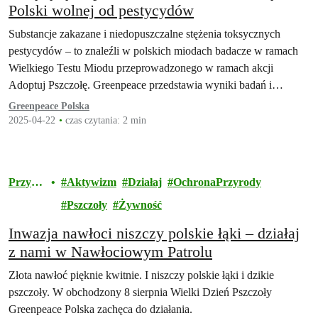
Polski wolnej od pestycydów
Substancje zakazane i niedopuszczalne stężenia toksycznych
pestycydów – to znaleźli w polskich miodach badacze w ramach
Wielkiego Testu Miodu przeprowadzonego w ramach akcji
Adoptuj Pszczołę. Greenpeace przedstawia wyniki badań i…
Greenpeace Polska
2025-04-22
czas czytania: 2 min
Przyro
Aktywizm
Działaj
OchronaPrzyrody
da
Pszczoły
Żywność
Inwazja nawłoci niszczy polskie łąki – działaj
z nami w Nawłociowym Patrolu
Złota nawłoć pięknie kwitnie. I niszczy polskie łąki i dzikie
pszczoły. W obchodzony 8 sierpnia Wielki Dzień Pszczoły
Greenpeace Polska zachęca do działania.