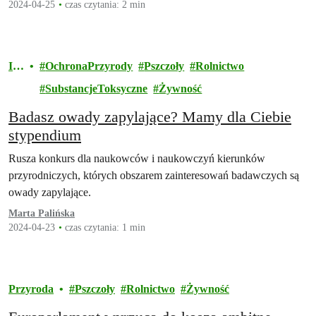
2024-04-25
czas czytania: 2 min
In
OchronaPrzyrody
Pszczoły
Rolnictwo
ne
SubstancjeToksyczne
Żywność
Badasz owady zapylające? Mamy dla Ciebie
stypendium
Rusza konkurs dla naukowców i naukowczyń kierunków
przyrodniczych, których obszarem zainteresowań badawczych są
owady zapylające.
Marta Palińska
2024-04-23
czas czytania: 1 min
Przyroda
Pszczoły
Rolnictwo
Żywność