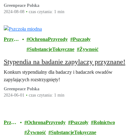
Greenpeace Polska
2024-08-08
czas czytania: 1 min
Przyro
OchronaPrzyrody
Pszczoły
da
SubstancjeToksyczne
Żywność
Stypendia na badanie zapylaczy przyznane!
Konkurs stypendialny dla badaczy i badaczek owadów
zapylających rozstrzygnięty!
Greenpeace Polska
2024-06-01
czas czytania: 1 min
Przyr
OchronaPrzyrody
Pszczoły
Rolnictwo
oda
Żywność
SubstancjeToksyczne