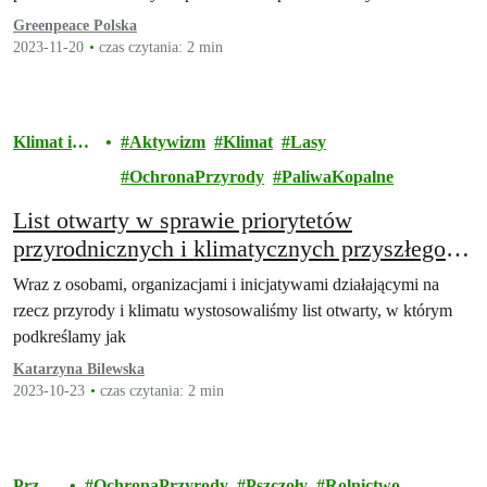
Greenpeace Polska
2023-11-20
czas czytania: 2 min
Klimat i
Aktywizm
Klimat
Lasy
energia
OchronaPrzyrody
PaliwaKopalne
List otwarty w sprawie priorytetów
przyrodnicznych i klimatycznych przyszłego
rządu
Wraz z osobami, organizacjami i inicjatywami działającymi na
rzecz przyrody i klimatu wystosowaliśmy list otwarty, w którym
podkreślamy jak
Katarzyna Bilewska
2023-10-23
czas czytania: 2 min
Przyr
OchronaPrzyrody
Pszczoły
Rolnictwo