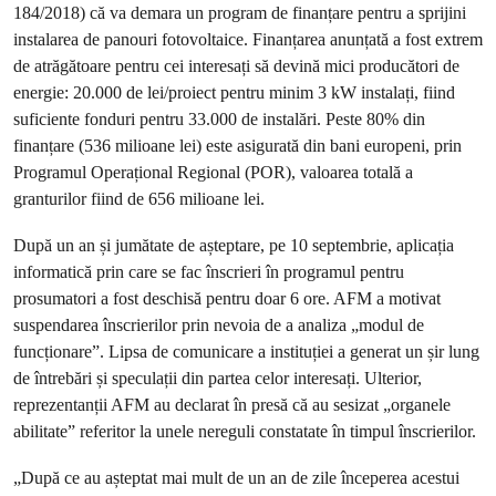
184/2018) că va demara un program de finanțare pentru a sprijini
instalarea de panouri fotovoltaice. Finanțarea anunțată a fost extrem
de atrăgătoare pentru cei interesați să devină mici producători de
energie: 20.000 de lei/proiect pentru minim 3 kW instalați, fiind
suficiente fonduri pentru 33.000 de instalări. Peste 80% din
finanțare (536 milioane lei) este asigurată din bani europeni, prin
Programul Operațional Regional (POR), valoarea totală a
granturilor fiind de 656 milioane lei.
După un an și jumătate de așteptare, pe 10 septembrie, aplicația
informatică prin care se fac înscrieri în programul pentru
prosumatori a fost deschisă pentru doar 6 ore. AFM a motivat
suspendarea înscrierilor prin nevoia de a analiza „modul de
funcționare”. Lipsa de comunicare a instituției a generat un șir lung
de întrebări și speculații din partea celor interesați. Ulterior,
reprezentanții AFM au declarat în presă că au sesizat „organele
abilitate” referitor la unele nereguli constatate în timpul înscrierilor.
„După ce au așteptat mai mult de un an de zile începerea acestui