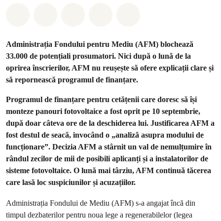
Distribuie Whatsapp
Distribuie Facebook
Distribuie Twitter
Distribuie via Email
Share on Bluesky
Administrația Fondului pentru Mediu (AFM) blochează
33.000 de potențiali prosumatori. Nici după o lună de la
oprirea înscrierilor, AFM nu reușește să ofere explicații clare și
să repornească programul de finanțare.
Programul de finanțare pentru cetățenii care doresc să își
monteze panouri fotovoltaice a fost oprit pe 10 septembrie,
după doar câteva ore de la deschiderea lui. Justificarea AFM a
fost destul de seacă, invocând o „analiză asupra modului de
funcționare”. Decizia AFM a stârnit un val de nemulțumire în
rândul zecilor de mii de posibili aplicanți și a instalatorilor de
sisteme fotovoltaice. O lună mai târziu, AFM continuă tăcerea
care lasă loc suspiciunilor și acuzațiilor.
Administrația Fondului de Mediu (AFM) s-a angajat încă din
timpul dezbaterilor pentru noua lege a regenerabilelor (legea