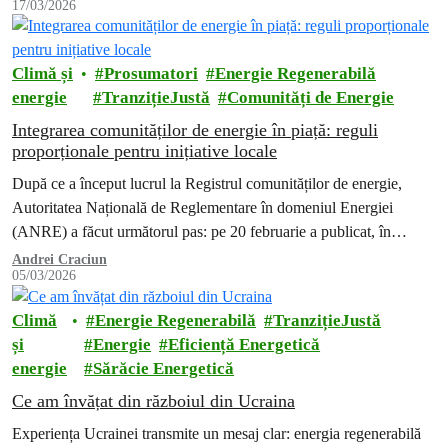
17/03/2026
Climă și
Prosumatori
Energie Regenerabilă
energie
TranzițieJustă
Comunități de Energie
Integrarea comunităților de energie în piață: reguli
proporționale pentru inițiative locale
După ce a început lucrul la Registrul comunităților de energie,
Autoritatea Națională de Reglementare în domeniul Energiei
(ANRE) a făcut următorul pas: pe 20 februarie a publicat, în
dezbatere publică,…
Andrei Craciun
05/03/2026
Climă
Energie Regenerabilă
TranzițieJustă
și
Energie
Eficiență Energetică
energie
Sărăcie Energetică
Ce am învățat din războiul din Ucraina
Experiența Ucrainei transmite un mesaj clar: energia regenerabilă