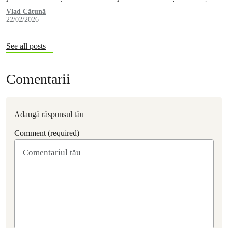
criză, dacă vrem să protejăm oamenii și să reducem vulnerabilitatea
Vlad Cătună
22/02/2026
societății în fața violenței și autoritarismului.
See all posts
Comentarii
Adaugă răspunsul tău
Comment (required)