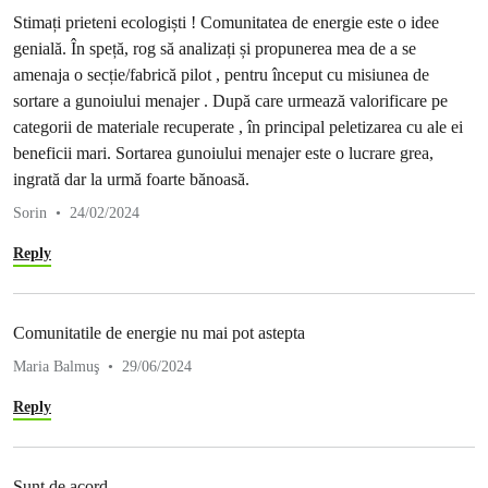
Stimați prieteni ecologiști ! Comunitatea de energie este o idee
genială. În speță, rog să analizați și propunerea mea de a se
amenaja o secție/fabrică pilot , pentru început cu misiunea de
sortare a gunoiului menajer . După care urmează valorificare pe
categorii de materiale recuperate , în principal peletizarea cu ale ei
beneficii mari. Sortarea gunoiului menajer este o lucrare grea,
ingrată dar la urmă foarte bănoasă.
Sorin
24/02/2024
Reply
Comunitatile de energie nu mai pot astepta
Maria Balmuş
29/06/2024
Reply
Sunt de acord.