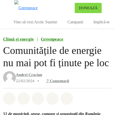
To
DONEAZĂ
Meniu
Vino să vezi Arctic Sunrise
Campanii
Implică-te
Climă și energie
|
Greenpeace
Comunitățile de energie
nu mai pot fi ținute pe loc
Andrei Craciun
22/02/2024
•
7
Comentarii
Distribuie Whatsapp
Distribuie Facebook
Distribuie Twitter
Distribuie via Email
Share on Bluesky
51 de municipii, orașe, comune și organizații din România