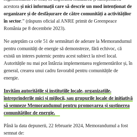
acestora
și nici informații care să descrie un mod intenționat de
organizare și de desfășurare de către comunități a activităților
în sector
.” (răspuns oficial al ANRE primit de Greenpeace
România pe 8 decembrie 2023).
Ne așteptăm ca cele 51 de semnături de aderare la Memorandumul
pentru comunități de energie să demonstreze, fără echivoc, că
există un interes puternic pentru acest subiect la nivel local.
Autoritățile nu mai pot întârzia implementarea reglementărilor și, în
general, crearea unui cadru favorabil pentru comunitățile de
energie.
Invităm autoritățile și instituțiile locale, organizațiile,
întreprinderile mici și mijlocii, sau grupurile locale de inițiativă
să semneze Memorandumul pentru promovarea și susținerea
comunităților de energie.
Până la data depunerii, 22 februarie 2024, Memorandumul a fost
semnat de: