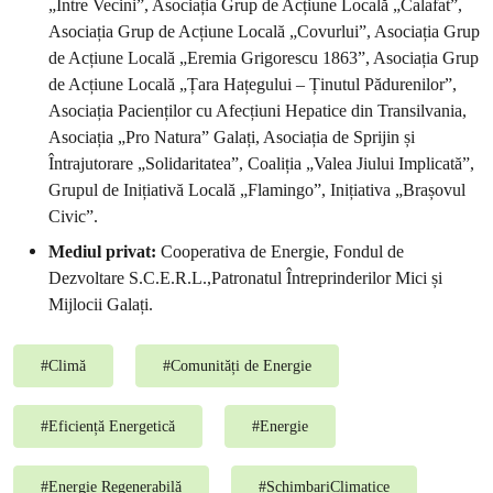
„Între Vecini”, Asociația Grup de Acțiune Locală „Calafat”,
Asociația Grup de Acțiune Locală „Covurlui”, Asociația Grup
de Acțiune Locală „Eremia Grigorescu 1863”, Asociația Grup
de Acțiune Locală „Țara Hațegului – Ținutul Pădurenilor”,
Asociația Pacienților cu Afecțiuni Hepatice din Transilvania,
Asociația „Pro Natura” Galați, Asociația de Sprijin și
Întrajutorare „Solidaritatea”, Coaliția „Valea Jiului Implicată”,
Grupul de Inițiativă Locală „Flamingo”, Inițiativa „Brașovul
Civic”.
Mediul privat:
Cooperativa de Energie, Fondul de
Dezvoltare S.C.E.R.L.,Patronatul Întreprinderilor Mici și
Mijlocii Galați.
#
Climă
#
Comunități de Energie
#
Eficiență Energetică
#
Energie
#
Energie Regenerabilă
#
SchimbariClimatice