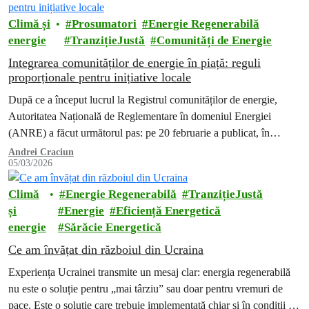
Climă și
Prosumatori
Energie Regenerabilă
energie
TranzițieJustă
Comunități de Energie
Integrarea comunităților de energie în piață: reguli
proporționale pentru inițiative locale
După ce a început lucrul la Registrul comunităților de energie,
Autoritatea Națională de Reglementare în domeniul Energiei
(ANRE) a făcut următorul pas: pe 20 februarie a publicat, în
dezbatere publică,…
Andrei Craciun
05/03/2026
Climă
Energie Regenerabilă
TranzițieJustă
și
Energie
Eficiență Energetică
energie
Sărăcie Energetică
Ce am învățat din războiul din Ucraina
Experiența Ucrainei transmite un mesaj clar: energia regenerabilă
nu este o soluție pentru „mai târziu” sau doar pentru vremuri de
pace. Este o soluție care trebuie implementată chiar și în condiții de