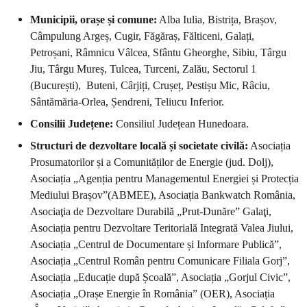
Municipii, orașe și comune:
Alba Iulia, Bistrița, Brașov,
Câmpulung Argeș, Cugir, Făgăraș, Fălticeni, Galați,
Petroșani, Râmnicu Vâlcea, Sfântu Gheorghe, Sibiu, Târgu
Jiu, Târgu Mureș, Tulcea, Turceni, Zalău, Sectorul 1
(București), Buteni, Cârjiți, Crușeț, Pestișu Mic, Râciu,
Sântămăria-Orlea, Șendreni, Teliucu Inferior.
Consilii Județene:
Consiliul Județean Hunedoara.
Structuri de dezvoltare locală și societate civilă:
Asociația
Prosumatorilor și a Comunităților de Energie (jud. Dolj),
Asociația „Agenția pentru Managementul Energiei și Protecția
Mediului Brașov”(ABMEE), Asociația Bankwatch România,
Asociaţia de Dezvoltare Durabilă „Prut-Dunăre” Galaţi,
Asociația pentru Dezvoltare Teritorială Integrată Valea Jiului,
Asociația „Centrul de Documentare și Informare Publică”,
Asociația „Centrul Român pentru Comunicare Filiala Gorj”,
Asociația „Educație după Școală”, Asociația „Gorjul Civic”,
Asociația „Orașe Energie în România” (OER), Asociația