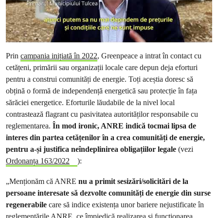
Prin
campania inițiată în 2022
, Greenpeace a intrat în contact cu
cetățeni, primării sau organizații locale care depun deja eforturi
pentru a construi comunități de energie. Toți aceștia doresc să
obțină o formă de independență energetică sau protecție în fața
sărăciei energetice. Eforturile lăudabile de la nivel local
contrastează flagrant cu pasivitatea autorităților responsabile cu
reglementarea.
În mod ironic, ANRE indică tocmai lipsa de
interes din partea cetățenilor în a crea comunități de energie,
pentru a-și justifica neîndeplinirea obligațiilor legale
(vezi
Ordonanța 163/2022
):
„Menționăm că ANRE
nu a primit sesizări/solicitări de la
persoane interesate să dezvolte comunități de energie din surse
regenerabile
care să indice existența unor bariere nejustificate în
reglementările ANRE, ce împiedică realizarea și funcționarea