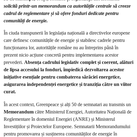
solicită printr-un memorandum ca autoritățile centrale să creeze
cadrul de reglementare și să ofere fonduri dedicate pentru
comunități de energie.
În ciuda transpunerii în legislația națională a directivelor europene
care definesc comunitățile de energie și stabilesc cadrele pentru
funcționarea lor, autoritățile române nu au întreprins până în
prezent nicio acțiune concretă pentru implementarea acestor
prevederi.
Absența cadrului legislativ complet și coerent, alături
de lipsa accesului la fonduri, împiedică dezvoltarea acestor
inițiative esențiale pentru combaterea sărăciei energetice,
asigurarea independenței energetice și tranziția către un viitor
curat.
În acest context, Greenpeace și alți 50 de semnatari au transmis un
Memorandum
către Ministerul Energiei, Autoritatea Națională de
Reglementare în domeniul Energiei (ANRE) și Ministerul
Investițiilor și Proiectelor Europene. Semnatarii Memorandumului
pentru promovarea și susținerea comunităților de energie în