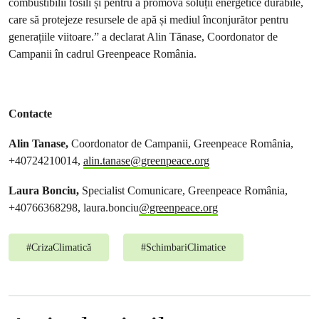
combustibilii fosili și pentru a promova soluții energetice durabile,
care să protejeze resursele de apă și mediul înconjurător pentru
generațiile viitoare.” a declarat Alin Tănase, Coordonator de
Campanii în cadrul Greenpeace România.
Contacte
Alin Tanase,
Coordonator de Campanii, Greenpeace România,
+40724210014,
alin.tanase@greenpeace.org
Laura Bonciu,
Specialist Comunicare, Greenpeace România,
+40766368298, laura.bonciu
@greenpeace.org
#
CrizaClimatică
#
SchimbariClimatice