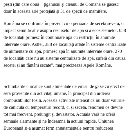
pești (din care două – țigănușul și cleanul de Comana se găsesc
doar în această arie protejată și 31 de specii de mamifere.
România se confruntă în prezent cu o perioadă de secetă severă, cu
impact semnificativ asupra resurselor de apă și a ecosistemelor. 658
de localități primesc în continuare apă cu restricții, în anumite
intervale orare. Astfel, 388 de localități aflate în sisteme centralizate
de alimentare cu apă, primesc apă în anumite intervale orare. 270
de localități care nu au sisteme centralizate de apă, suferă din cauza
secetei și au fântâni secate”, mai precizează Apele Române.
Schimbările climatice sunt alimentate de emisii de gaze cu efect de
seră provenite din activităţi umane, în principal din arderea
combustibililor fosili. Această activitate intensifică nu doar valurile
de caniculă cu temperaturi record, ci și seceta, fenomen ce devine
tot mai frecvent, prelungit și devastator. Actuala vară ne oferă
semnale alarmante și ne îndeamnă la acțiuni rapide. Uniunea
Europeană și-a asumat ferm angajamentele pentru reducerea