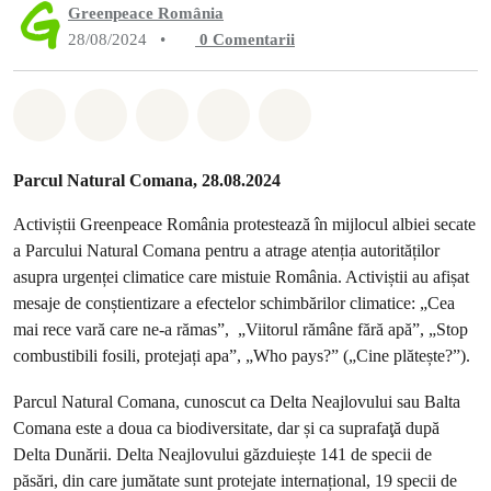
Greenpeace România
28/08/2024
•
0
Comentarii
Distribuie Whatsapp
Distribuie Facebook
Distribuie Twitter
Distribuie via Email
Share on Bluesky
Parcul Natural Comana, 28.08.2024
Activiștii Greenpeace România protestează în mijlocul albiei secate
a Parcului Natural Comana pentru a atrage atenția autorităților
asupra urgenței climatice care mistuie România. Activiștii au afișat
mesaje de conștientizare a efectelor schimbărilor climatice: „Cea
mai rece vară care ne-a rămas”, „Viitorul rămâne fără apă”, „Stop
combustibili fosili, protejați apa”, „Who pays?” („Cine plătește?”).
Parcul Natural Comana, cunoscut ca Delta Neajlovului sau Balta
Comana este a doua ca biodiversitate, dar și ca suprafaţă după
Delta Dunării. Delta Neajlovului găzduiește 141 de specii de
păsări, din care jumătate sunt protejate internațional, 19 specii de