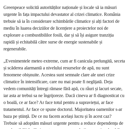
Greenpeace solicită autorităților naționale și locale să ia măsuri
urgente în fața impactului devastator al crizei climatice. România
trebuie să ia în considerare schimbările climatice și alți factori de
mediu în luarea deciziilor de licențiere a proiectelor noi de
explorare a combustibililor fosili, dar și să își asigure tranziția
rapidă și echitabilă către surse de energie sustenabile și
regenerabile.
„Evenimentele meteo extreme, cum ar fi canicula prelungită, seceta
și scăderea alarmantă a nivelului resurselor de apă, nu sunt
fenomene obișnuite. Acestea sunt semnale clare ale unei crize
climatice în intensificare, care nu mai poate fi neglijată. Deja
vedem comunități întregi rămase fără apă, cu râuri și lacuri secate,
iar asta ar trebui sa ne îngrijoreze. Dacă cineva ar fi diagnosticat cu
o boală, ce ar face? Ar face totul pentru a supraviețui, ar face
tratamentul. Ar face ce spune doctorul. Majoritatea oamenilor s-ar
baza pe știință. De ce nu facem același lucru și în acest caz?
Trebuie să adoptăm măsuri urgente pentru a reduce dependența de