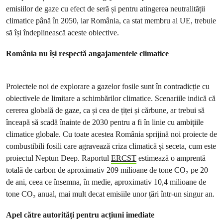
emisiilor de gaze cu efect de seră și pentru atingerea neutralității
climatice până în 2050, iar România, ca stat membru al UE, trebuie
să își îndeplinească aceste obiective.
România nu își respectă angajamentele climatice
Proiectele noi de explorare a gazelor fosile sunt în contradicție cu
obiectivele de limitare a schimbărilor climatice. Scenariile indică că
cererea globală de gaze, ca și cea de țiței și cărbune, ar trebui să
înceapă să scadă înainte de 2030 pentru a fi în linie cu ambițiile
climatice globale. Cu toate acestea România sprijină noi proiecte de
combustibili fosili care agravează criza climatică și seceta, cum este
proiectul Neptun Deep. Raportul
ERCST
estimează o amprentă
totală de carbon de aproximativ 209 milioane de tone CO₂ pe 20
de ani, ceea ce însemna, în medie, aproximativ 10,4 milioane de
tone CO₂ anual, mai mult decat emisiile unor țări într-un singur an.
Apel către autorități pentru acțiuni imediate