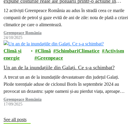
expune costurile reale ale poluării printr-o acțiune în
București
12 activiști Greenpeace România au adus în stradă ceea ce marile
companii de petrol și gaze evită de ani de zile: nota de plată a crizei
climatice pe care o alimentează.
Greenpeace România
24/10/2025
Climă și
Climă
SchimbariClimatice
Activism
energie
Greenpeace
Un an de la inundațiile din Galați. Ce s-a schimbat?
A trecut un an de la inundațiile devastatoare din județul Galați.
Ploile torențiale aduse de ciclonul Boris în septembrie 2024 au
provocat un dezastru: șapte oameni și-au pierdut viața, aproape…
Greenpeace România
17/09/2025
See all posts