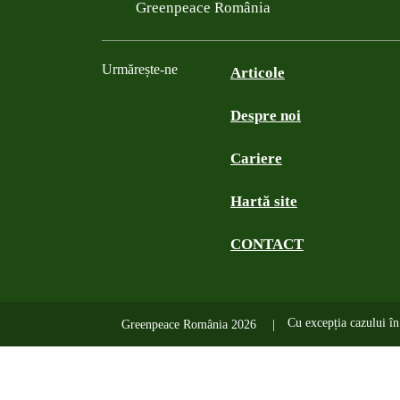
Filtered results
Greenpeace România
Urmărește-ne
Articole
Despre noi
Facebook
Twitter
YouTube
Instagram
Cariere
Hartă site
CONTACT
Cu excepția cazului în 
Greenpeace România 2026