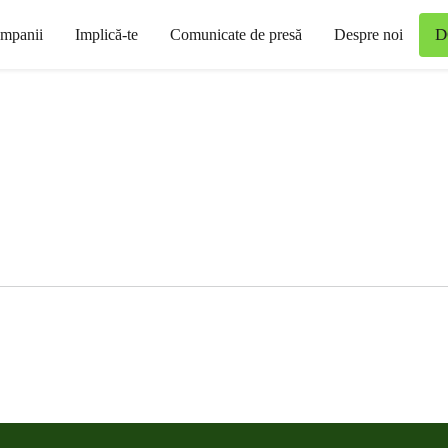
D
mpanii
Implică-te
Comunicate de presă
Despre noi