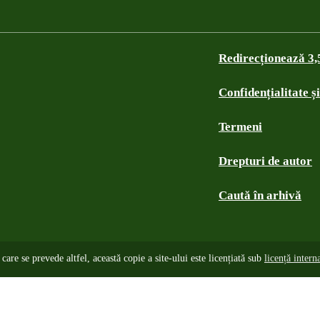
Redirecționează 3
Confidențialitate ș
Termeni
Drepturi de autor
Caută în arhivă
care se prevede altfel, această copie a site-ului este licențiată sub
licență inter