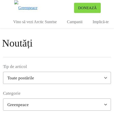
To
DONEAZĂ
Meniu
Vino să vezi Arctic Sunrise
Campanii
Implică-te
Noutăți
Tip de articol
Categorie