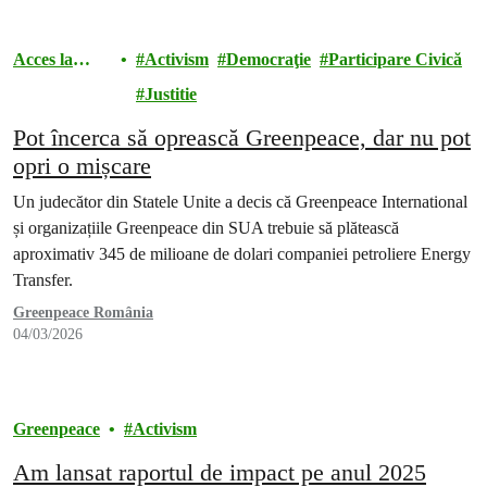
Acces la
Activism
Democraţie
Participare Civică
Justiție
Justitie
Pot încerca să oprească Greenpeace, dar nu pot
opri o mișcare
Un judecător din Statele Unite a decis că Greenpeace International
și organizațiile Greenpeace din SUA trebuie să plătească
aproximativ 345 de milioane de dolari companiei petroliere Energy
Transfer.
Greenpeace România
04/03/2026
Greenpeace
Activism
Am lansat raportul de impact pe anul 2025