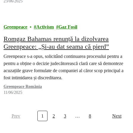
23/06/2025
Greenpeace
Activism
Gaz Fosil
Romgaz Bahamas renunță la dizolvarea
Greenpeace: „Și-au dat seama că pierd”
Greenpeace s-a opus, solicitând continuarea procesului pentru a
pentru a obține o decizie judecătorească clară care să demonteze
acuzațiile grave formulate de companiei al căror scop principal a
fost intimidarea și discreditarea.
Greenpeace România
11/06/2025
Prev
1
2
3
…
8
Next