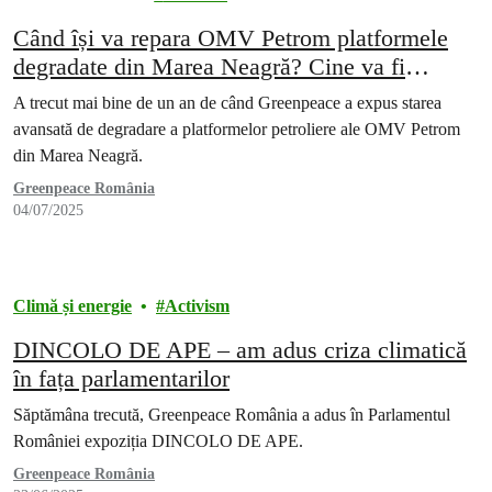
Când își va repara OMV Petrom platformele
degradate din Marea Neagră? Cine va fi
responsabil pentru un posibil accident?
A trecut mai bine de un an de când Greenpeace a expus starea
avansată de degradare a platformelor petroliere ale OMV Petrom
din Marea Neagră.
Greenpeace România
04/07/2025
Climă și energie
Activism
DINCOLO DE APE – am adus criza climatică
în fața parlamentarilor
Săptămâna trecută, Greenpeace România a adus în Parlamentul
României expoziția DINCOLO DE APE.
Greenpeace România