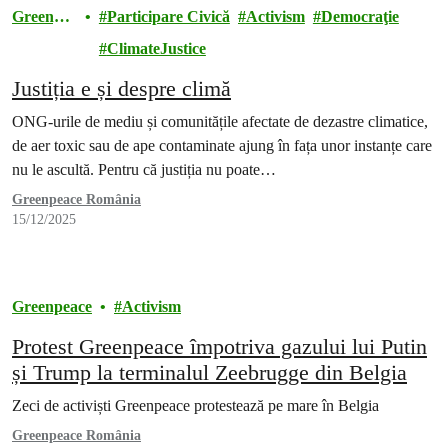
Greenpe
Participare Civică
Activism
Democraţie
ace
ClimateJustice
Justiția e și despre climă
ONG-urile de mediu și comunitățile afectate de dezastre climatice,
de aer toxic sau de ape contaminate ajung în fața unor instanțe care
nu le ascultă. Pentru că justiția nu poate…
Greenpeace România
15/12/2025
Greenpeace
Activism
Protest Greenpeace împotriva gazului lui Putin
și Trump la terminalul Zeebrugge din Belgia
Zeci de activiști Greenpeace protestează pe mare în Belgia
Greenpeace România