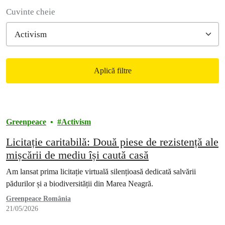
Filter posts
Cuvinte cheie
Aplică filtre
Filtered results
Greenpeace
Activism
Licitație caritabilă: Două piese de rezistență ale
mișcării de mediu își caută casă
Am lansat prima licitație virtuală silențioasă dedicată salvării
pădurilor și a biodiversității din Marea Neagră.
Greenpeace România
21/05/2026