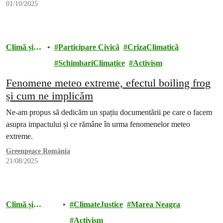
01/10/2025
Climă și
Participare Civică
CrizaClimatică
energie
SchimbariClimatice
Activism
Fenomene meteo extreme, efectul boiling frog
și cum ne implicăm
Ne-am propus să dedicăm un spațiu documentării pe care o facem
asupra impactului și ce rămâne în urma fenomenelor meteo
extreme.
Greenpeace România
21/08/2025
Climă și
ClimateJustice
Marea Neagra
energie
Activism