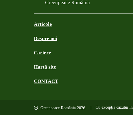
Filtered results
Greenpeace România
Articole
Despre noi
Cariere
Hartă site
CONTACT
Cu excepția cazului în 
Greenpeace România 2026