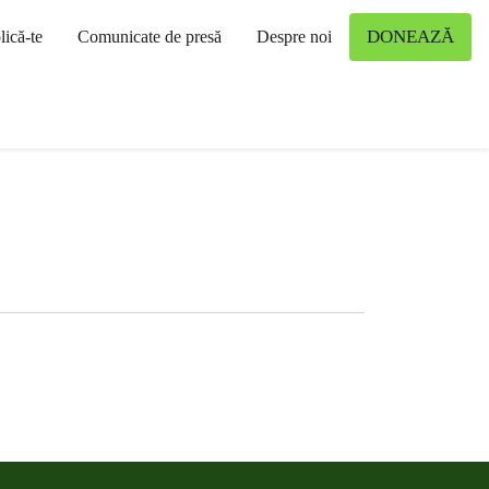
DONEAZĂ
lică-te
Comunicate de presă
Despre noi