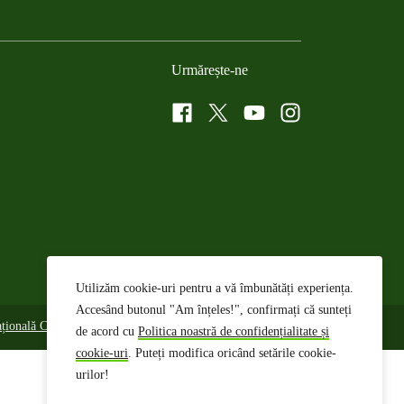
Urmărește-ne
Facebook
Twitter
YouTube
Instagram
Utilizăm cookie-uri pentru a vă îmbunătăți experiența.
Accesând butonul "Am înțeles!", confirmați că sunteți
națională CC-BY
de acord cu
Politica noastră de confidențialitate și
cookie-uri
. Puteți modifica oricând setările cookie-
urilor!