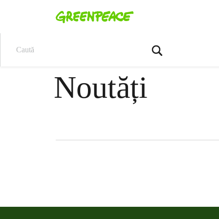
Caută
Noutăți
Filter posts