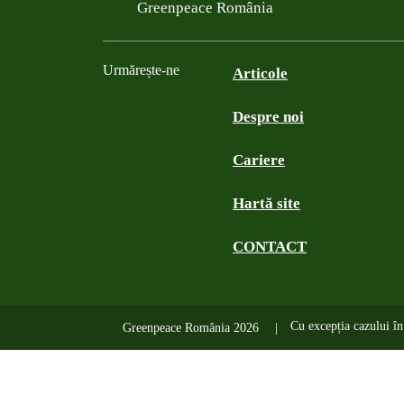
Filtered results
Greenpeace România
Urmărește-ne
Articole
Despre noi
Facebook
Twitter
YouTube
Instagram
Cariere
Hartă site
CONTACT
Cu excepția cazului în 
Greenpeace România 2026