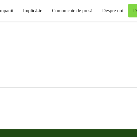
D
mpanii
Implică-te
Comunicate de presă
Despre noi