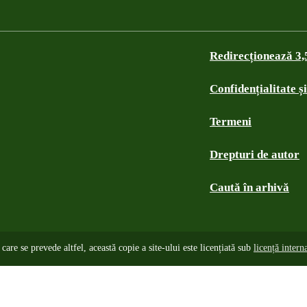
Redirecționează 3
Confidențialitate ș
Termeni
Drepturi de autor
Caută în arhivă
care se prevede altfel, această copie a site-ului este licențiată sub
licență inter