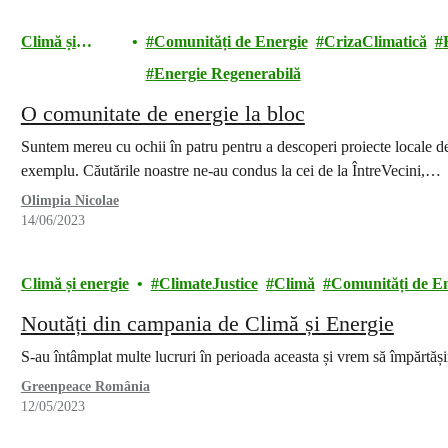
Climă și
Comunități de Energie
CrizaClimatică
energie
Energie Regenerabilă
O comunitate de energie la bloc
Suntem mereu cu ochii în patru pentru a descoperi proiecte locale d
exemplu. Căutările noastre ne-au condus la cei de la ÎntreVecini,…
Olimpia Nicolae
14/06/2023
Climă și energie
ClimateJustice
Climă
Comunități de E
Noutăți din campania de Climă și Energie
S-au întâmplat multe lucruri în perioada aceasta și vrem să împărtăși
Greenpeace România
12/05/2023