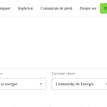
D
mpanii
Implică-te
Comunicate de presă
Despre noi
ie
Cuvinte cheie