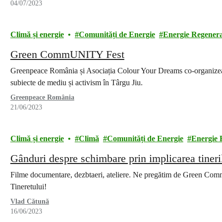
04/07/2023
Climă și energie
Comunități de Energie
Energie Regenera
Green CommUNITY Fest
Greenpeace România și Asociația Colour Your Dreams co-organizează 
subiecte de mediu și activism în Târgu Jiu.
Greenpeace România
21/06/2023
Climă și energie
Climă
Comunități de Energie
Energie 
Gânduri despre schimbare prin implicarea tinerilo
Filme documentare, dezbtaeri, ateliere. Ne pregătim de Green Com
Tineretului!
Vlad Cătună
16/06/2023