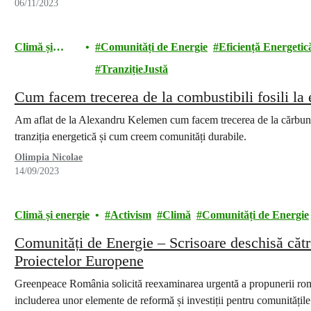
06/11/2023
Climă și
Comunități de Energie
Eficiență Energetic
energie
TranzițieJustă
Cum facem trecerea de la combustibili fosili la 
Am aflat de la Alexandru Kelemen cum facem trecerea de la cărbune 
tranziția energetică și cum creem comunități durabile.
Olimpia Nicolae
14/09/2023
Climă și energie
Activism
Climă
Comunități de Energie
Comunități de Energie – Scrisoare deschisă către
Proiectelor Europene
Greenpeace România solicită reexaminarea urgentă a propunerii r
includerea unor elemente de reformă și investiții pentru comunitățile