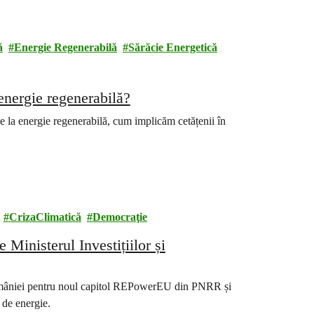
ă
Energie Regenerabilă
Sărăcie Energetică
energie regenerabilă?
la energie regenerabilă, cum implicăm cetățenii în
CrizaClimatică
Democraţie
 Ministerul Investițiilor și
omâniei pentru noul capitol REPowerEU din PNRR și
 de energie.