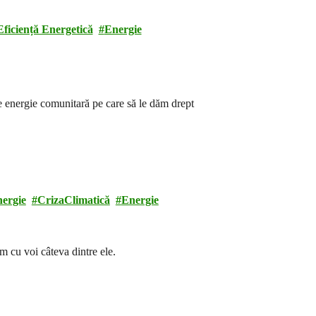
Eficiență Energetică
Energie
e energie comunitară pe care să le dăm drept
nergie
CrizaClimatică
Energie
m cu voi câteva dintre ele.