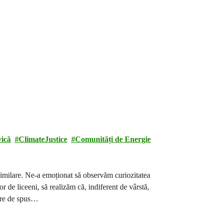
vică
ClimateJustice
Comunități de Energie
milare. Ne-a emoționat să observăm curiozitatea
or de liceeni, să realizăm că, indiferent de vârstă,
 are de spus…