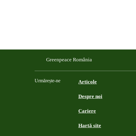
Greenpeace România
Urmărește-ne
Articole
Despre noi
Facebook
Twitter
YouTube
Instagram
Cariere
Hartă site