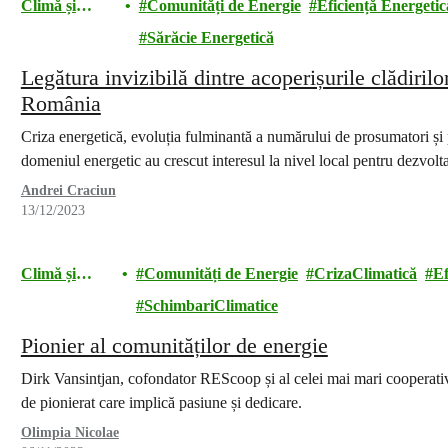
Climă și
Comunități de Energie
Eficiență Energetic
energie
Sărăcie Energetică
Legătura invizibilă dintre acoperișurile clădirilo
România
Criza energetică, evoluția fulminantă a numărului de prosumatori și po
domeniul energetic au crescut interesul la nivel local pentru dezvol
Andrei Craciun
13/12/2023
Climă și
Comunități de Energie
CrizaClimatică
Ef
energie
SchimbariClimatice
Pionier al comunităților de energie
Dirk Vansintjan, cofondator REScoop și al celei mai mari cooperati
de pionierat care implică pasiune și dedicare.
Olimpia Nicolae