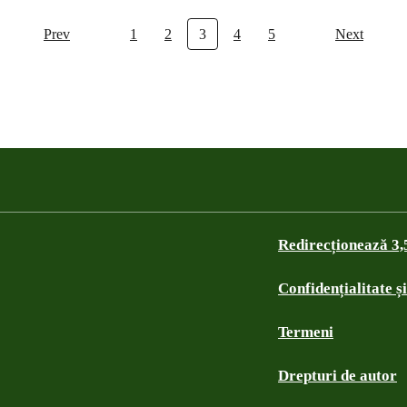
Prev
1
2
3
4
5
Next
Redirecționează 3
Confidențialitate ș
Termeni
Drepturi de autor