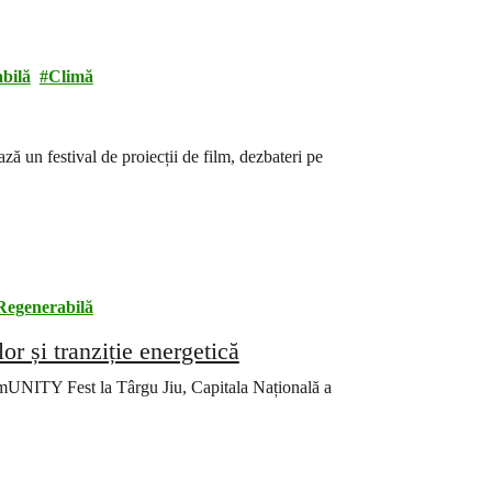
bilă
Climă
un festival de proiecții de film, dezbateri pe
Regenerabilă
r și tranziție energetică
mUNITY Fest la Târgu Jiu, Capitala Națională a