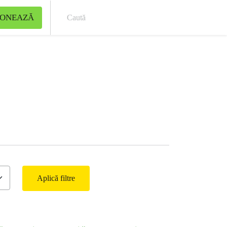
ONEAZĂ
Cau
Aplică filtre