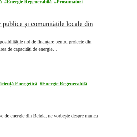
ă
Energie Regenerabilă
Prosumatori
r publice și comunitățile locale din
sibilitățile noi de finanțare pentru proiecte din
tarea de capacități de energie…
iciență Energetică
Energie Regenerabilă
ve de energie din Belgia, ne vorbește despre munca