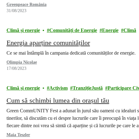
Greenpeace România
31/08/2023
Climă și energie
Comunități de Energie
Energie
Climă
Energia aparține comunităților
Ce se mai întâmplă în campania dedicată comunităților de energie.
Olimpia Nicolae
17/08/2023
Climă și energie
Activism
TranzițieJustă
Participare Ci
Cum să schimbi lumea din orașul tău
Green CommUNITY Fest a adunat în jurul său oameni cu idealuri si
tinerilor, să discutăm cu ei despre lucrurile care îi preocupă în viața l
fiecare dintre noi vrea să simtă că aparține și că lucrurile pe care le
Maia Teszler