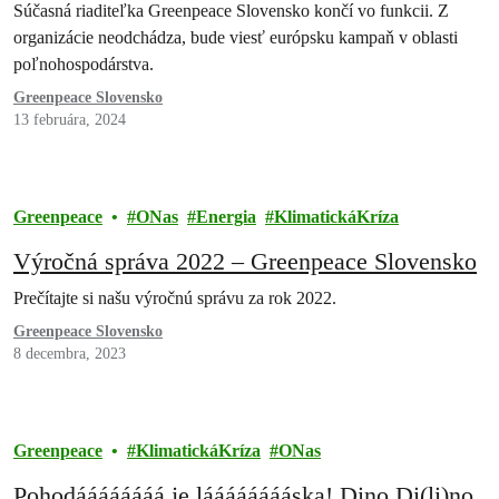
Súčasná riaditeľka Greenpeace Slovensko končí vo funkcii. Z
organizácie neodchádza, bude viesť európsku kampaň v oblasti
poľnohospodárstva.
Greenpeace Slovensko
13 februára, 2024
Greenpeace
ONas
Energia
KlimatickáKríza
Výročná správa 2022 – Greenpeace Slovensko
Prečítajte si našu výročnú správu za rok 2022.
Greenpeace Slovensko
8 decembra, 2023
Greenpeace
KlimatickáKríza
ONas
Pohodáááááááá je lááááááááska! Dino Di(li)no