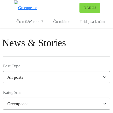
Pr
DARUJ
Ponuka
Čo môžeš robiť?
Čo robíme
Pridaj sa k nám
News & Stories
Post Type
Kategória