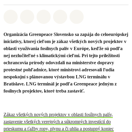
Zdieľať na Whatsapp
Zdieľať na Facebook
Zdieľať na Twitter
Zdieľať prostredníctvom Em
Share on Bluesky
Organizácia Greenpeace Slovensko sa zapája do celoeurópskej
iniciatívy, ktorej cieľom je zákaz všetkých nových projektov v
oblasti využívania fosílnych palív v Európe, keďže sú podľa
nej nezlučiteľné s klimatickými cieľmi. Pri tejto príležitosti
ochrancovia prírody odovzdali na ministerstve dopravy
protestné pohľadnice, ktoré ministrovi adresovali ľudia
nespokojní s plánovanou výstavbou LNG terminálu v
Bratislave. LNG terminál je podľa Greenpeace jedným z
fosílnych projektov, ktoré treba zastaviť.
Zákaz všetkých nových projektov v oblasti fosílnych palív,
zastavenie všetkých verejných a súkromných investícií do
prieskumu a ťažby ropy, plynu a či uhlia a postupný koniec