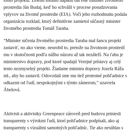
tohto projektu. Zelenú tomuto nápadu dal ešte minister životného
prostredia Ján Budaj, keď ho schválil v procese posudzovania
vplyvov na životné prostredie (EIA). Voči jeho rozhodnutiu podala
organizácia rozklad, ktorý definitívne zamietol súčasný minister
životného prostredia Tomáš Taraba.
“Minister ničenia životného prostredia Taraba mal šancu projekt
zastaviť, no ako vieme, neurobil to, pretože na životnom prostredí
mu v skutočnosti podľa nášho názoru až tak nezáleží. Na ťahu je
ministerstvo dopravy, pod ktoré spadajú Verejné prístavy aj celý
tento nezmyselný projekt. Žiadame ministra dopravy Jozefa Ráža
ml., aby ho zastavil. Odovzdali sme mu tiež protestné pohľadnice s
odkazmi od ľudí, nespokojnými s týmto zámerom,” uzavrela
Ábelová.
Aktivisti a aktivistky Greenpeace zároveň pred budovu priniesli
transparenty s výrokmi ľudí, ktorí pohľadnice podpísali, ako aj
transparenty s vizuálmi samotných pohľadníc. Tie ako nesúhlas s