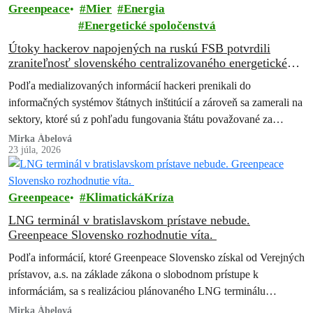
Greenpeace
Mier
Energia
Energetické spoločenstvá
Útoky hackerov napojených na ruskú FSB potvrdili
zraniteľnosť slovenského centralizovaného energetického
systému, upozorňuje Greenpeace Slovensko.
Podľa medializovaných informácií hackeri prenikali do
Decentralizované obnoviteľné zdroje sú cestou z krízy.
informačných systémov štátnych inštitúcií a zároveň sa zamerali na
sektory, ktoré sú z pohľadu fungovania štátu považované za
kritické. Išlo najmä o energetiku, obranný…
Mirka Ábelová
23 júla, 2026
Greenpeace
KlimatickáKríza
LNG terminál v bratislavskom prístave nebude.
Greenpeace Slovensko rozhodnutie víta.
Podľa informácií, ktoré Greenpeace Slovensko získal od Verejných
prístavov, a.s. na základe zákona o slobodnom prístupe k
informáciám, sa s realizáciou plánovaného LNG terminálu
nepočíta. Greenpeace Slovensko, ktorý proti projektu…
Mirka Ábelová