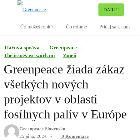
Pr
DARUJ
Ponuka
Čo môžeš robiť?
Čo robíme
Pridaj sa k nám
Tlačová správa
Greenpeace
|
The issues we work on
|
Zmeň
Greenpeace žiada zákaz
všetkých nových
projektov v oblasti
fosílnych palív v Európe
Greenpeace Slovensko
25 júna, 2024
•
0
Komentáre