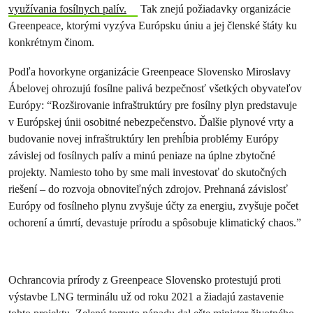
využívania fosílnych palív.
Tak znejú požiadavky organizácie
Greenpeace, ktorými vyzýva Európsku úniu a jej členské štáty ku
konkrétnym činom.
Podľa hovorkyne organizácie Greenpeace Slovensko Miroslavy
Ábelovej ohrozujú fosílne palivá bezpečnosť všetkých obyvateľov
Európy: “Rozširovanie infraštruktúry pre fosílny plyn predstavuje
v Európskej únii osobitné nebezpečenstvo. Ďalšie plynové vrty a
budovanie novej infraštruktúry len prehĺbia problémy Európy
závislej od fosílnych palív a minú peniaze na úplne zbytočné
projekty. Namiesto toho by sme mali investovať do skutočných
riešení – do rozvoja obnoviteľných zdrojov. Prehnaná závislosť
Európy od fosílneho plynu zvyšuje účty za energiu, zvyšuje počet
ochorení a úmrtí, devastuje prírodu a spôsobuje klimatický chaos.”
Ochrancovia prírody z Greenpeace Slovensko protestujú proti
výstavbe LNG terminálu už od roku 2021 a žiadajú zastavenie