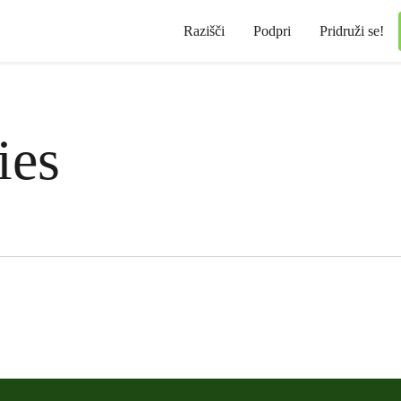
Razišči
Podpri
Pridruži se!
ies