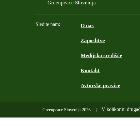
Filtered results
Greenpeace Slovenija
Sledite nam:
O nas
Zaposlitve
Facebook
Instagram
Twitter
YouTube
Medijsko središče
Kontakt
Avtorske pravice
V kolikor ni drugač
Greenpeace Slovenija 2026