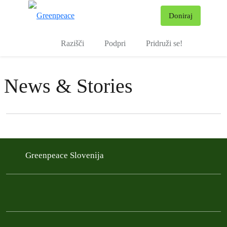
Pr
Doniraj
Meni
Razišči
Podpri
Pridruži se!
News & Stories
Filter posts
Filtered results
Greenpeace Slovenija