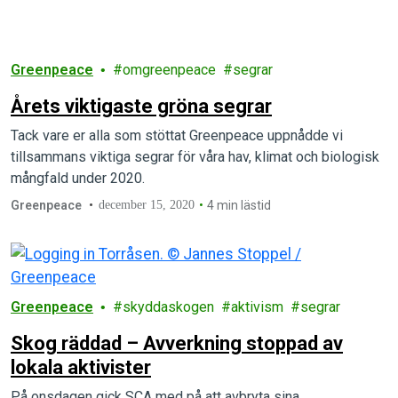
internationellt.
Greenpeace
omgreenpeace
segrar
Årets viktigaste gröna segrar
Tack vare er alla som stöttat Greenpeace uppnådde vi
tillsammans viktiga segrar för våra hav, klimat och biologisk
mångfald under 2020.
Greenpeace
december 15, 2020
4 min lästid
Greenpeace
skyddaskogen
aktivism
segrar
Skog räddad – Avverkning stoppad av
lokala aktivister
På onsdagen gick SCA med på att avbryta sina