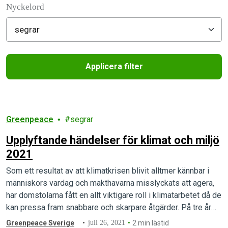
Nyckelord
Applicera filter
Filtered results
Greenpeace
segrar
Upplyftande händelser för klimat och miljö
2021
Som ett resultat av att klimatkrisen blivit alltmer kännbar i
människors vardag och makthavarna misslyckats att agera,
har domstolarna fått en allt viktigare roll i klimatarbetet då de
kan pressa fram snabbare och skarpare åtgärder. På tre år
har antalet rättsfall som rör klimatet dubblerats
Greenpeace Sverige
juli 26, 2021
2 min lästid