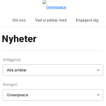
Öp
Meny
Om oss
Vad vi jobbar med
Engagera dig
Nyheter
Inläggstyp
Kategori
Filter posts