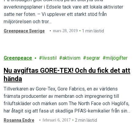
avverkningsplaner i Edsele tack vare att lokala aktivister
satte ner foten. – Vi upplever ett starkt stöd från
miljörörelsen och tror…
Greenpeace Sverige
mars 28, 2019
1 min lästid
Greenpeace
livsstil
aktivism
segrar
miljögifter
Nu avgiftas GORE-TEX! Och du fick det att
hända
Tillverkaren av Gore-Tex, Gore Fabrics, en av världens
främsta producenter av membran och impregnering till
friluftskläder och märken som The North Face och Haglöfs,
har åtagit sig att fasa ut skadliga PFAS-kemikalier från sin
produktkedja! Det här är stora nyheter för alla oss som
Rosanna Endre
februari 6, 2017
2 min lästid
engagerat oss för att få miljövänliga kläder.