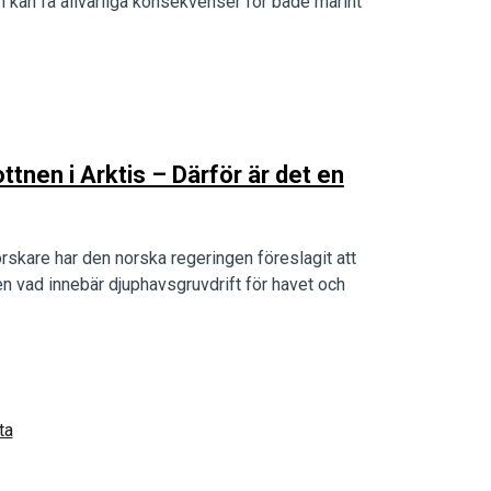
n kan få allvarliga konsekvenser för både marint
ttnen i Arktis – Därför är det en
forskare har den norska regeringen föreslagit att
en vad innebär djuphavsgruvdrift för havet och
ta