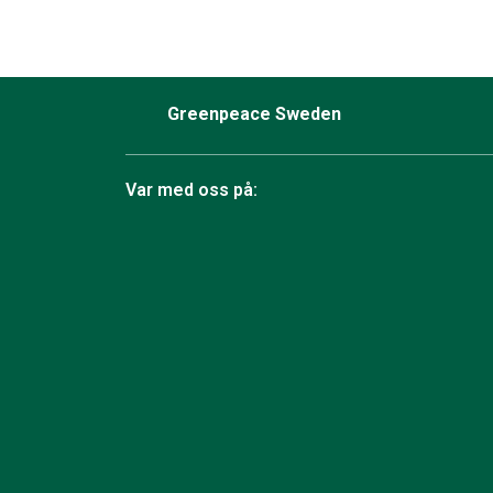
Greenpeace Sweden
Var med oss på:
Facebook
Instagram
Bluesky
TikTok
YouTube
LinkedIn
Twit