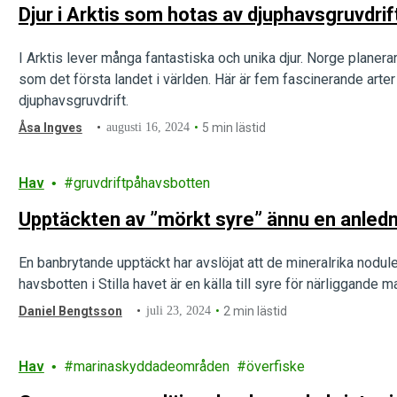
Djur i Arktis som hotas av djuphavsgruvdrif
I Arktis lever många fantastiska och unika djur. Norge planera
som det första landet i världen. Här är fem fascinerande art
djuphavsgruvdrift.
Åsa Ingves
augusti 16, 2024
5 min lästid
Hav
gruvdriftpåhavsbotten
Upptäckten av ”mörkt syre” ännu en anledn
En banbrytande upptäckt har avslöjat att de mineralrika nodule
havsbotten i Stilla havet är en källa till syre för närliggande ma
Daniel Bengtsson
juli 23, 2024
2 min lästid
Hav
marinaskyddadeområden
överfiske