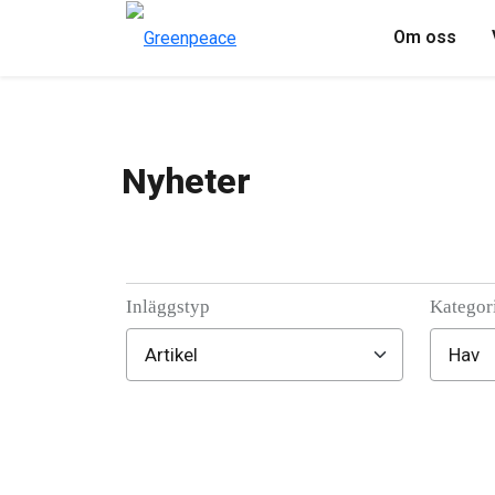
Om oss
Nyheter
Inläggstyp
Kategor
Filter posts
Filtered results