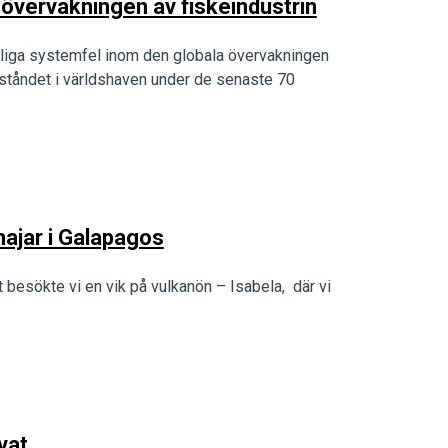
 övervakningen av fiskeindustrin
arliga systemfel inom den globala övervakningen
beståndet i världshaven under de senaste 70
ajar i Galapagos
 besökte vi en vik på vulkanön – Isabela, där vi
vat