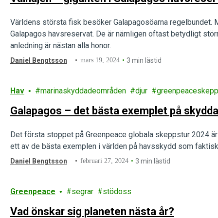
Världens största fisk besöker Galapagosöarna regelbundet. Me
Galapagos havsreservat. De är nämligen oftast betydligt störr
anledning är nästan alla honor.
Daniel Bengtsson
mars 19, 2024
3 min lästid
Hav
marinaskyddadeområden
djur
greenpeaceskep
Galapagos – det bästa exemplet på skydda
Det första stoppet på Greenpeace globala skeppstur 2024 är
ett av de bästa exemplen i världen på havsskydd som faktiskt
Daniel Bengtsson
februari 27, 2024
3 min lästid
Greenpeace
segrar
stödoss
Vad önskar sig planeten nästa år?