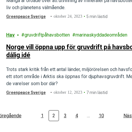
Många är oroade över att utvinning av mineraler på havsbotte
liv och planetens välmående.
Greenpeace Sverige
oktober 24, 2023
5 min lästid
Hav
gruvdriftpåhavsbotten
marinaskyddadeområden
Norge vill öppna upp för gruvdrift på havsbo
dålig idé
Trots stark kritik från ett antal länder, miljörörelsen och havs
ett stort område i Arktis ska öppnas för djuphavsgruvdrift. M
de varelser som bor där?
Greenpeace Sverige
oktober 12, 2023
7 min lästid
öregående
1
2
3
4
…
10
Näs