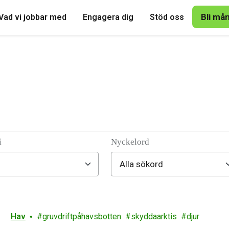
Bli må
Vad vi jobbar med
Engagera dig
Stöd oss
i
Nyckelord
Hav
gruvdriftpåhavsbotten
skyddaarktis
djur