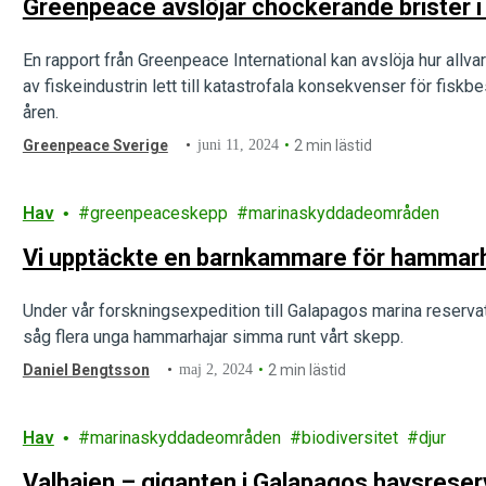
Greenpeace avslöjar chockerande brister i
En rapport från Greenpeace International kan avslöja hur allv
av fiskeindustrin lett till katastrofala konsekvenser för fisk
åren.
Greenpeace Sverige
juni 11, 2024
2 min lästid
Hav
greenpeaceskepp
marinaskyddadeområden
Vi upptäckte en barnkammare för hammarh
Under vår forskningsexpedition till Galapagos marina reservat
såg flera unga hammarhajar simma runt vårt skepp.
Daniel Bengtsson
maj 2, 2024
2 min lästid
Hav
marinaskyddadeområden
biodiversitet
djur
Valhajen – giganten i Galapagos havsreser