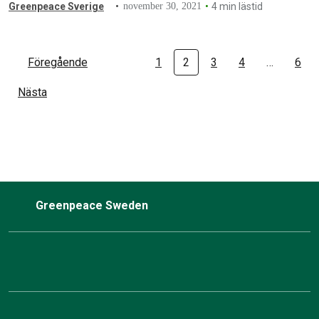
Greenpeace Sverige
november 30, 2021
4 min lästid
Föregående
1
2
3
4
…
6
Nästa
Greenpeace Sweden