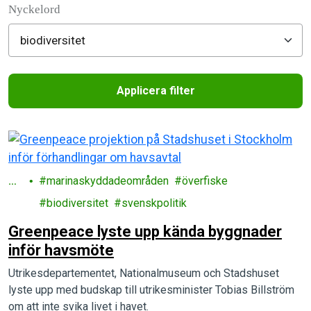
Nyckelord
Applicera filter
Filtered results
Ha
marinaskyddadeområden
överfiske
v
biodiversitet
svenskpolitik
Greenpeace lyste upp kända byggnader
inför havsmöte
Utrikesdepartementet, Nationalmuseum och Stadshuset
lyste upp med budskap till utrikesminister Tobias Billström
om att inte svika livet i havet.