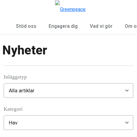
Öp
Meny
Stöd oss
Engagera dig
Vad vi gör
Om o
Nyheter
Inläggstyp
Kategori
Filter posts