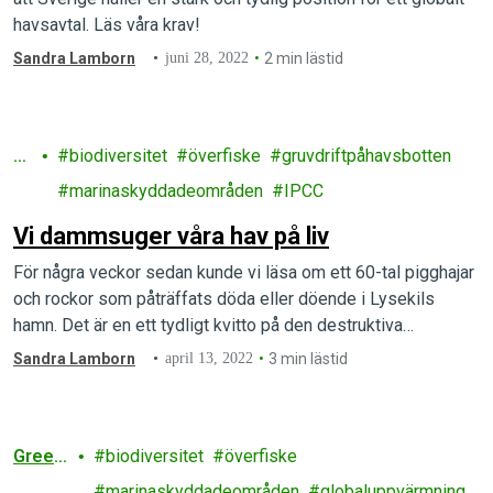
havsavtal. Läs våra krav!
Sandra Lamborn
juni 28, 2022
2 min lästid
H
biodiversitet
överfiske
gruvdriftpåhavsbotten
av
marinaskyddadeområden
IPCC
Vi dammsuger våra hav på liv
För några veckor sedan kunde vi läsa om ett 60-tal pigghajar
och rockor som påträffats döda eller döende i Lysekils
hamn. Det är en ett tydligt kvitto på den destruktiva…
Sandra Lamborn
april 13, 2022
3 min lästid
Green
biodiversitet
överfiske
peace
marinaskyddadeområden
globaluppvärmning