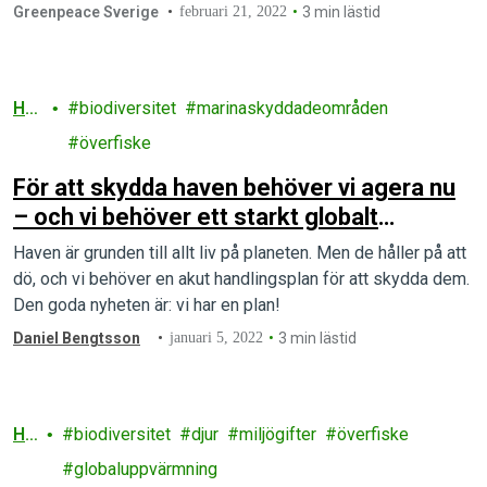
Greenpeace Sverige
februari 21, 2022
3 min lästid
Ha
biodiversitet
marinaskyddadeområden
v
överfiske
För att skydda haven behöver vi agera nu
– och vi behöver ett starkt globalt
havsavtal!
Haven är grunden till allt liv på planeten. Men de håller på att
dö, och vi behöver en akut handlingsplan för att skydda dem.
Den goda nyheten är: vi har en plan!
Daniel Bengtsson
januari 5, 2022
3 min lästid
Ha
biodiversitet
djur
miljögifter
överfiske
v
globaluppvärmning