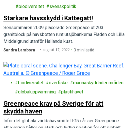
av
biodiversitet
svenskpolitik
Starkare havsskydd i Kattegatt!
Sensommaren 2009 placerade Greenpeace ut 203
granitblock på havsbotten runt utsjöbankerna Fladen och Lilla
Middelgrund utanför Hallands kust.
Sandra Lamborn
augusti 17, 2022
3 min lästid
H
biodiversitet
överfiske
marinaskyddadeområden
a
globaluppvärmning
plastihavet
v
Greenpeace krav på Sverige för att
skydda haven
Inför det globala världshavsmötet IG5 i år ser Greenpeace
att Sverige håller en stark och tydlig position för ett globalt