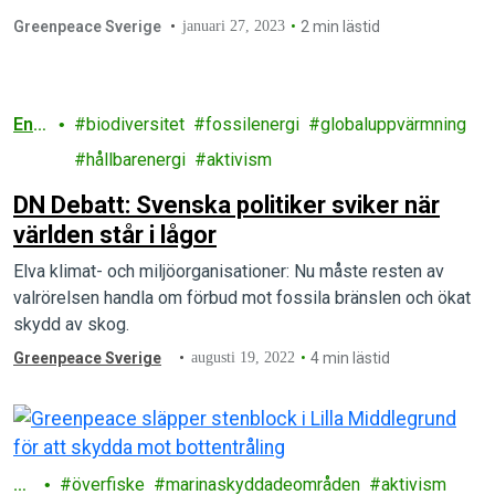
Greenpeace Sverige
januari 27, 2023
2 min lästid
Ene
biodiversitet
fossilenergi
globaluppvärmning
rgi
hållbarenergi
aktivism
DN Debatt: Svenska politiker sviker när
världen står i lågor
Elva klimat- och miljöorganisationer: Nu måste resten av
valrörelsen handla om förbud mot fossila bränslen och ökat
skydd av skog.
Greenpeace Sverige
augusti 19, 2022
4 min lästid
H
överfiske
marinaskyddadeområden
aktivism