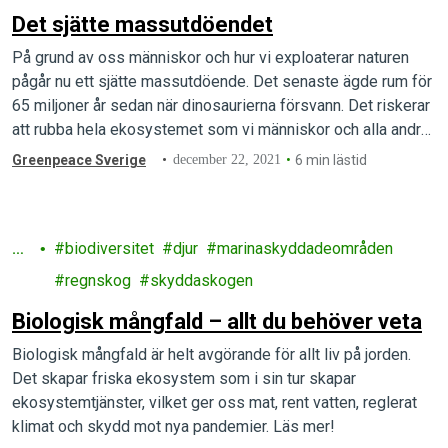
Det sjätte massutdöendet
På grund av oss människor och hur vi exploaterar naturen
pågår nu ett sjätte massutdöende. Det senaste ägde rum för
65 miljoner år sedan när dinosaurierna försvann. Det riskerar
att rubba hela ekosystemet som vi människor och alla andra
arter på jorden är beroende av för att överleva.
Greenpeace Sverige
december 22, 2021
6 min lästid
Ha
biodiversitet
djur
marinaskyddadeområden
v
regnskog
skyddaskogen
Biologisk mångfald – allt du behöver veta
Biologisk mångfald är helt avgörande för allt liv på jorden.
Det skapar friska ekosystem som i sin tur skapar
ekosystemtjänster, vilket ger oss mat, rent vatten, reglerat
klimat och skydd mot nya pandemier. Läs mer!