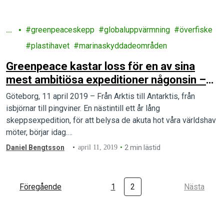
H
greenpeaceskepp
globaluppvärmning
överfiske
a
plastihavet
marinaskyddadeområden
v
Greenpeace kastar loss för en av sina
mest ambitiösa expeditioner någonsin –
och den börjar i Sverige!
Göteborg, 11 april 2019 – Från Arktis till Antarktis, från
isbjörnar till pingviner. En nästintill ett år lång
skeppsexpedition, för att belysa de akuta hot våra världshav
möter, börjar idag.…
Daniel Bengtsson
april 11, 2019
2 min lästid
Föregående
1
2
Nästa