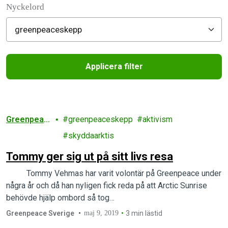
Nyckelord
Applicera filter
Filtered results
Greenpeac
greenpeaceskepp
aktivism
e
skyddaarktis
Tommy ger sig ut på sitt livs resa
Tommy Vehmas har varit volontär på Greenpeace under
några år och då han nyligen fick reda på att Arctic Sunrise
behövde hjälp ombord så tog…
Greenpeace Sverige
maj 9, 2019
3 min lästid