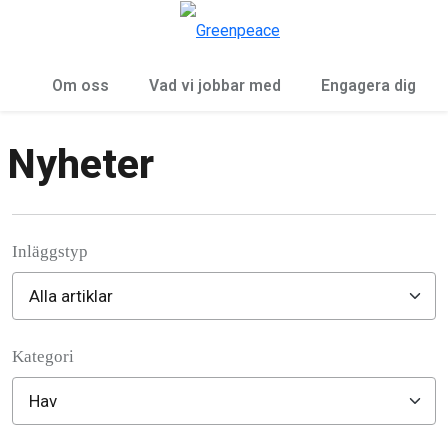
Öp
Meny
Om oss
Vad vi jobbar med
Engagera dig
Nyheter
Inläggstyp
Kategori
Filter posts