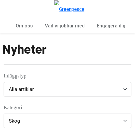
Öp
Meny
Om oss
Vad vi jobbar med
Engagera dig
Nyheter
Inläggstyp
Kategori
Filter posts