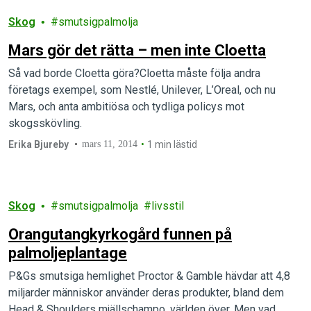
Skog
smutsigpalmolja
Mars gör det rätta – men inte Cloetta
Så vad borde Cloetta göra?Cloetta måste följa andra
företags exempel, som Nestlé, Unilever, L’Oreal, och nu
Mars, och anta ambitiösa och tydliga policys mot
skogsskövling.
Erika Bjureby
mars 11, 2014
1 min lästid
Skog
smutsigpalmolja
livsstil
Orangutangkyrkogård funnen på
palmoljeplantage
P&Gs smutsiga hemlighet Proctor & Gamble hävdar att 4,8
miljarder människor använder deras produkter, bland dem
Head & Shoulders mjällschampo, världen över. Men vad