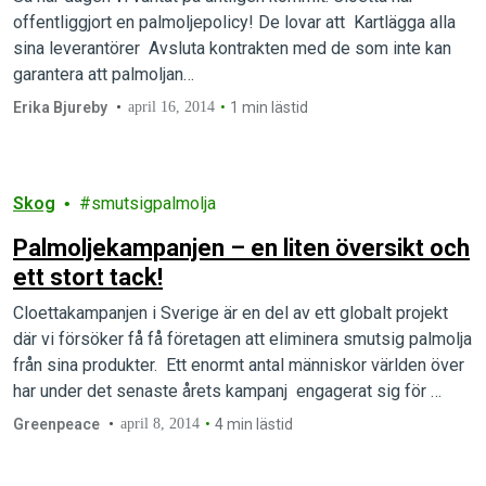
offentliggjort en palmoljepolicy! De lovar att Kartlägga alla
sina leverantörer Avsluta kontrakten med de som inte kan
garantera att palmoljan…
Erika Bjureby
april 16, 2014
1 min lästid
Skog
smutsigpalmolja
Palmoljekampanjen – en liten översikt och
ett stort tack!
Cloettakampanjen i Sverige är en del av ett globalt projekt
där vi försöker få få företagen att eliminera smutsig palmolja
från sina produkter. Ett enormt antal människor världen över
har under det senaste årets kampanj engagerat sig för
Indonesiens sista regnskogar.
Greenpeace
april 8, 2014
4 min lästid