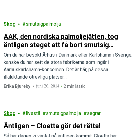
Skog
smutsigpalmolja
AAK, den nordiska palmoljejätten, tog
äntligen steget att få bort smutsig
palmolja.
Om du har besökt Århus i Danmark eller Karlshamn i Sverige,
kanske du har sett de stora fabrikerna som ingår i
Aarhuskarlshamn-koncernen. Det är här, på dessa
illaluktande otrevliga platser,…
Erika Bjureby
juni 26, 2014
2 min lästid
Skog
livsstil
smutsigpalmolja
segrar
Äntligen – Cloetta gör det rätta!
Så har dagen vi väntat på äntligen kommit: Cloetta har