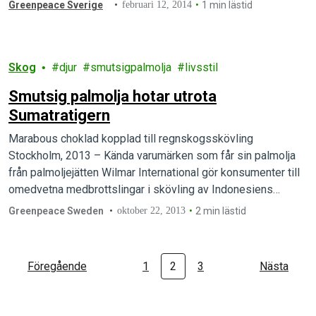
betydande del av denna skövling ägde rum på marker som
Greenpeace Sverige
februari 12, 2014
1 min lästid
ägs av nuvarande medlemmar i RSPO, Roundtable on
Sustainable Palm Oil, palmoljebranschens största
hållbarhetscertifiering.
Skog
djur
smutsigpalmolja
livsstil
Smutsig palmolja hotar utrota
Sumatratigern
Marabous choklad kopplad till regnskogsskövling
Stockholm, 2013 – Kända varumärken som får sin palmolja
från palmoljejätten Wilmar International gör konsumenter till
omedvetna medbrottslingar i skövling av Indonesiens
regnskog och bidrar…
Greenpeace Sweden
oktober 22, 2013
2 min lästid
Föregående
1
2
3
Nästa