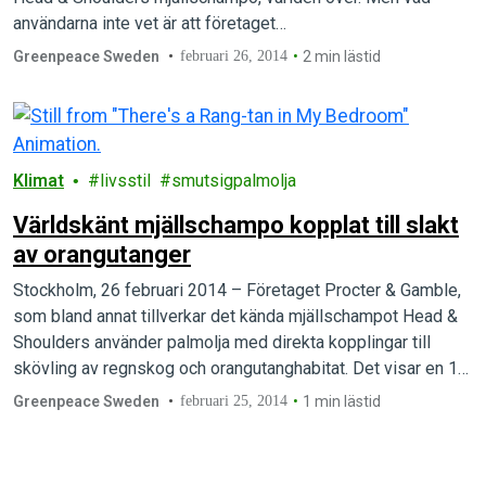
användarna inte vet är att företaget…
Greenpeace Sweden
februari 26, 2014
2 min lästid
Klimat
livsstil
smutsigpalmolja
Världskänt mjällschampo kopplat till slakt
av orangutanger
Stockholm, 26 februari 2014 – Företaget Procter & Gamble,
som bland annat tillverkar det kända mjällschampot Head &
Shoulders använder palmolja med direkta kopplingar till
skövling av regnskog och orangutanghabitat. Det visar en 12
månader lång utredning som Greenpeace genomfört i
Greenpeace Sweden
februari 25, 2014
1 min lästid
Indonesien. Företaget gör därmed sina konsumenter till
omedvetna medbrottslingar I dödandet av orangutanger
och…