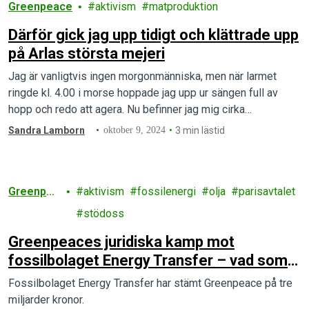
Greenpeace
aktivism
matproduktion
Därför gick jag upp tidigt och klättrade upp
på Arlas största mejeri
Jag är vanligtvis ingen morgonmänniska, men när larmet
ringde kl. 4.00 i morse hoppade jag upp ur sängen full av
hopp och redo att agera. Nu befinner jag mig cirka…
Sandra Lamborn
oktober 9, 2024
3 min lästid
Greenpea
aktivism
fossilenergi
olja
parisavtalet
ce
stödoss
Greenpeaces juridiska kamp mot
fossilbolaget Energy Transfer – vad som
hänt och vad som står på spel
Fossilbolaget Energy Transfer har stämt Greenpeace på tre
miljarder kronor.