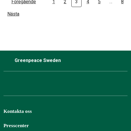
Föregående
1
2
3
4
5
…
8
Nästa
Greenpeace Sweden
Kontakta oss
Presscenter