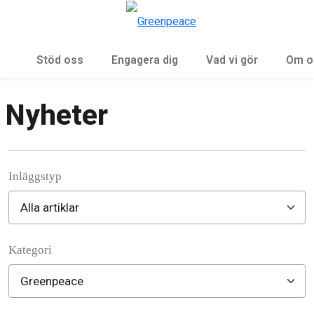
Öp
Meny
Stöd oss
Engagera dig
Vad vi gör
Om o
Nyheter
Inläggstyp
Kategori
Filter posts