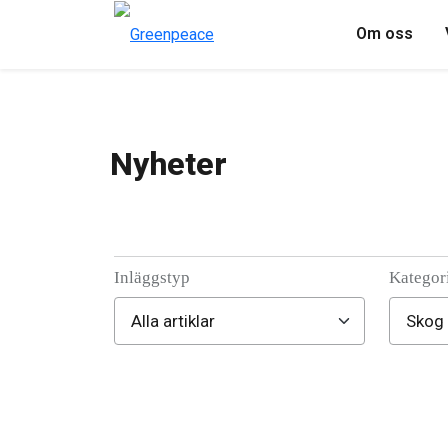
Om oss
Nyheter
Inläggstyp
Kategor
Filter posts
Filtered results