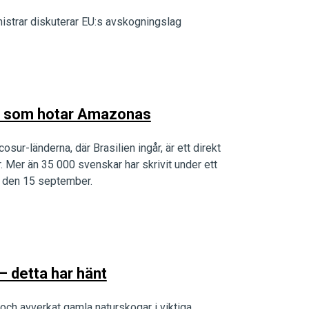
istrar diskuterar EU:s avskogningslag
al som hotar Amazonas
ur-länderna, där Brasilien ingår, är ett direkt
 Mer än 35 000 svenskar har skrivit under ett
g den 15 september.
 detta har hänt
och avverkat gamla naturskogar i viktiga