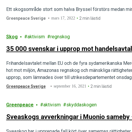
Ett skogsområde stort som halva Bryssel förstörs medan min
Greenpeace Sverige
mars 17, 2022
2 min lästid
Skog
aktivism
regnskog
35 000 svenskar i upprop mot handelsavt
Frihandelsavtalet mellan EU och de fyra sydamerikanska Mercos
hot mot miljön, Amazonas regnskog och mänskliga rättigheter.
upprop, som lämnades över till utrikesdepartementet onsda
Greenpeace Sverige
september 16, 2021
2 min lästid
Greenpeace
aktivism
skyddaskogen
Sveaskogs avverkningar i Muonio sameby –
Sveaskog har i upprepade fall kört över samernas rättigheter 