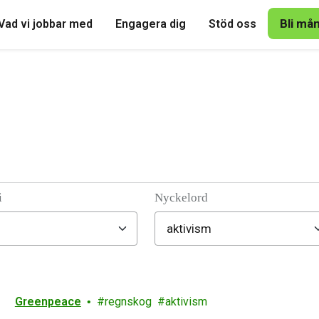
Bli må
Vad vi jobbar med
Engagera dig
Stöd oss
i
Nyckelord
Greenpeace
regnskog
aktivism