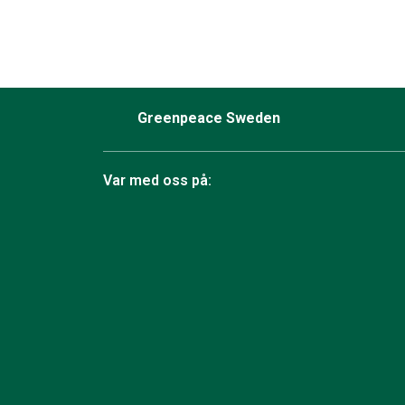
Greenpeace Sweden
Var med oss på:
Facebook
Instagram
Bluesky
TikTok
YouTube
LinkedIn
Twit