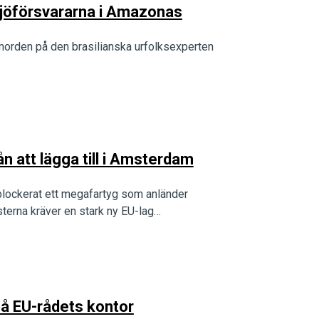
öförsvararna i Amazonas
 morden på den brasilianska urfolksexperten
n att lägga till i Amsterdam
 blockerat ett megafartyg som anländer
sterna kräver en stark ny EU-lag…
på EU-rådets kontor