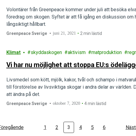
Volontärer från Greenpeace kommer under juli att besöka elva 
föredrag om skogen. Syftet är att få igång en diskussion om
långsiktigt hållbart.
Greenpeace Sverige
juni 21, 2021
2 min lästid
Klimat
skyddaskogen
aktivism
matproduktion
reg
Vi har nu möjlighet att stoppa EU:s ödeläg
Livsmedel som kött, mjölk, kakor, tvål och schampo i matvarub
till förstörelse av livsviktiga skogar i andra delar av världen. 
att ändra på det.
Greenpeace Sverige
oktober 7, 2020
4 min lästid
Föregående
1
2
3
4
5
6
Näst