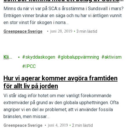
storlek och inflytande?
Minns du när vi var på SCA:s årsstämma i Sundsvall i mars?
Enträgen vinner brukar en säga och nu har vi äntligen vunnit
en stor vinst för skogen i norra…
Greenpeace Sverige
juni 28, 2019
3 min lästid
Klima
skyddaskogen
globaluppvärmning
aktivism
t
IPCC
Hur vi agerar kommer avgöra framtiden
för allt liv på jorden
Vi står idag inför hotet om mer vanligt förekommande
extremväder på grund av den globala upphettningen. Ofta
angriper vi en del av problemet; att vi använder fossila
bränslen, men missar…
Greenpeace Sverige
juni 4, 2019
2 min lästid