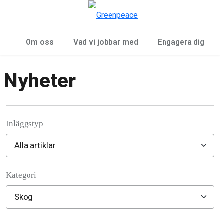
Öp
Meny
Om oss
Vad vi jobbar med
Engagera dig
Nyheter
Inläggstyp
Kategori
Filter posts