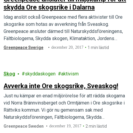
skydda Ore skogsrike i Dalarna
Idag anslöt också Greenpeace med flera aktivister till Ore
skogsrike som hotas av avverkning från Sveaskog.
Greenpeace ansluter därmed till Naturskyddsföreningens,
Fältbiologerna, Skydda skogen, Klimataktion, Jordens
vänner, Push Sverige och Dalarnas ornitologiska förenings
Greenpeace Sverige
december 20, 2017
1 min lästid
krav om att Ore skogsrike inte får avverkas av statliga
Sveaskog.
Skog
skyddaskogen
aktivism
Avverka inte Ore skogsrike, Sveaskog!
Just nu kämpar en enad miljörörelse för att rädda skogarna
vid Norra Brännvinsberget och Ormtjärnen i Ore skogsrike i
Rättviks kommun. Vi gör nu gemensam sak med
Naturskyddsföreningen, Fältbiologerna, Skydda…
Greenpeace Sweden
december 19, 2017
2 min lästid