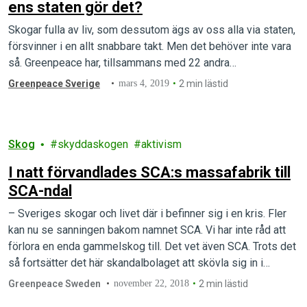
ens staten gör det?
Skogar fulla av liv, som dessutom ägs av oss alla via staten,
försvinner i en allt snabbare takt. Men det behöver inte vara
så. Greenpeace har, tillsammans med 22 andra…
Greenpeace Sverige
mars 4, 2019
2 min lästid
Skog
skyddaskogen
aktivism
I natt förvandlades SCA:s massafabrik till
SCA-ndal
– Sveriges skogar och livet där i befinner sig i en kris. Fler
kan nu se sanningen bakom namnet SCA. Vi har inte råd att
förlora en enda gammelskog till. Det vet även SCA. Trots det
så fortsätter det här skandalbolaget att skövla sig in i
Sveriges sista gammelskogar, säger Lina Burnelius, som är
Greenpeace Sweden
november 22, 2018
2 min lästid
ansvarig…