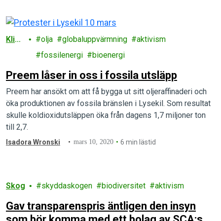
Klim
olja
globaluppvärmning
aktivism
at
fossilenergi
bioenergi
Preem låser in oss i fossila utsläpp
Preem har ansökt om att få bygga ut sitt oljeraffinaderi och
öka produktionen av fossila bränslen i Lysekil. Som resultat
skulle koldioxidutsläppen öka från dagens 1,7 miljoner ton
till 2,7.
Isadora Wronski
mars 10, 2020
6 min lästid
Skog
skyddaskogen
biodiversitet
aktivism
Gav transparenspris äntligen den insyn
som bör komma med ett bolag av SCA:s