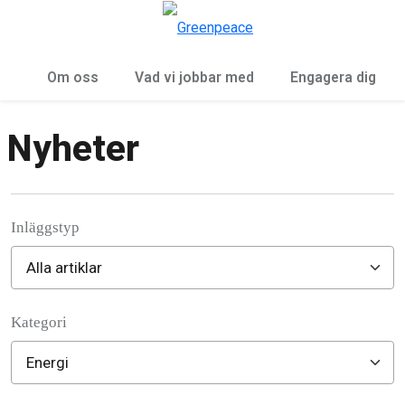
Öp
Meny
Om oss
Vad vi jobbar med
Engagera dig
Nyheter
Inläggstyp
Kategori
Filter posts