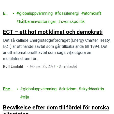
Ene
globaluppvärmning
fossilenergi
atomkraft
rgi
hållbarainvesteringar
svenskpolitik
ECT – ett hot mot klimat och demokrati
Det så kallade Energistadgefördraget (Energy Charter Treaty,
ECT) är ett handelsavtal som går tillbaka ända till 1994. Det
är ett internationellt avtal som sägs vilja utgöra en
multilateral ram för…
Rolf Lindahl
februari 25, 2021
3 min lästid
Energ
globaluppvärmning
aktivism
skyddaarktis
i
olja
Besvikelse efter dom till fördel för norska