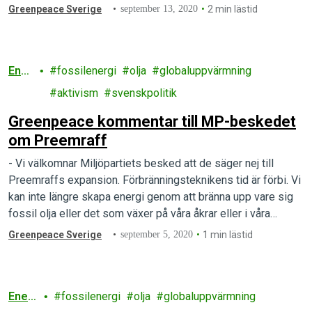
Greenpeace Sverige
september 13, 2020
2 min lästid
Ener
fossilenergi
olja
globaluppvärmning
gi
aktivism
svenskpolitik
Greenpeace kommentar till MP-beskedet
om Preemraff
- Vi välkomnar Miljöpartiets besked att de säger nej till
Preemraffs expansion. Förbränningsteknikens tid är förbi. Vi
kan inte längre skapa energi genom att bränna upp vare sig
fossil olja eller det som växer på våra åkrar eller i våra
skogar. Den fossila infrastrukturen måste fasas ut, vi måste
Greenpeace Sverige
september 5, 2020
1 min lästid
minska vårt behov av energi och…
Ener
fossilenergi
olja
globaluppvärmning