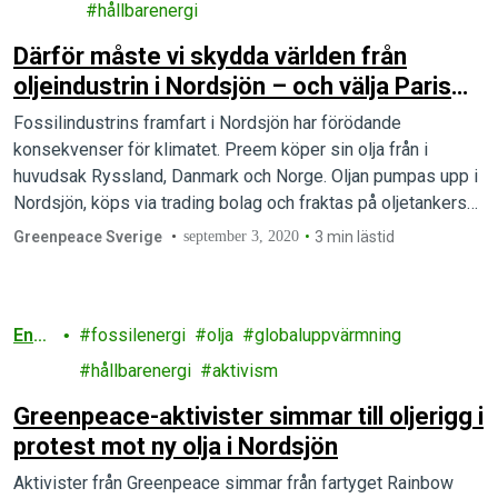
gi
hållbarenergi
Därför måste vi skydda världen från
oljeindustrin i Nordsjön – och välja Paris
före Preem
Fossilindustrins framfart i Nordsjön har förödande
konsekvenser för klimatet. Preem köper sin olja från i
huvudsak Ryssland, Danmark och Norge. Oljan pumpas upp i
Nordsjön, köps via trading bolag och fraktas på oljetankers
till Preems raffinaderier och säljs sen på den svenska
Greenpeace Sverige
september 3, 2020
3 min lästid
marknaden. Nu måste regeringen fatta beslutet att stoppa
Preems expansion – och skydda…
Ener
fossilenergi
olja
globaluppvärmning
gi
hållbarenergi
aktivism
Greenpeace-aktivister simmar till oljerigg i
protest mot ny olja i Nordsjön
Aktivister från Greenpeace simmar från fartyget Rainbow