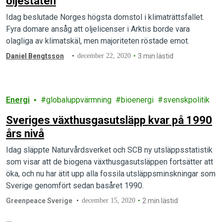
oljestaten
Idag beslutade Norges högsta domstol i klimaträttsfallet.
Fyra domare ansåg att oljelicenser i Arktis borde vara
olagliga av klimatskäl, men majoriteten röstade emot.
Daniel Bengtsson
december 22, 2020
3 min lästid
Energi
globaluppvärmning
bioenergi
svenskpolitik
Sveriges växthusgasutsläpp kvar på 1990
års nivå
Idag släppte Naturvårdsverket och SCB ny utsläppsstatistik
som visar att de biogena växthusgasutsläppen fortsätter att
öka, och nu har ätit upp alla fossila utsläppsminskningar som
Sverige genomfört sedan basåret 1990.
Greenpeace Sverige
december 15, 2020
2 min lästid