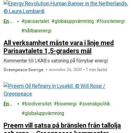
Ener
parisavtalet
globaluppvärmning
fossilenergi
gi
hållbarenergi
All verksamhet måste vara i linje med
Parisavtalets 1,5-graders mål
Kommentar till LKAB:s satsning på förnybar energi
Greenpeace Sverige
november 24, 2020
1 min lästid
Ener
biodiversitet
bioenergi
svenskpolitik
gi
globaluppvärmning
Preem vill satsa på bränslen från tallolja