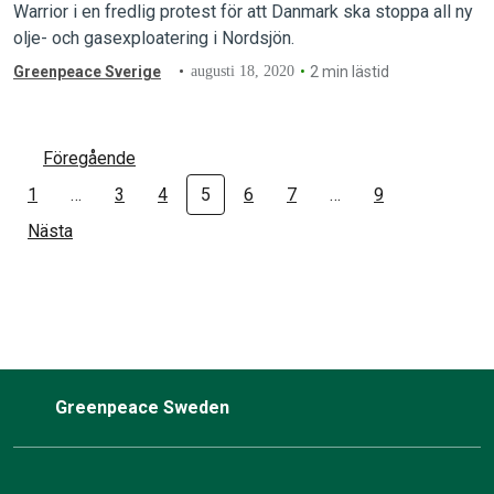
Warrior i en fredlig protest för att Danmark ska stoppa all ny
olje- och gasexploatering i Nordsjön.
Greenpeace Sverige
augusti 18, 2020
2 min lästid
Föregående
1
…
3
4
5
6
7
…
9
Nästa
Greenpeace Sweden