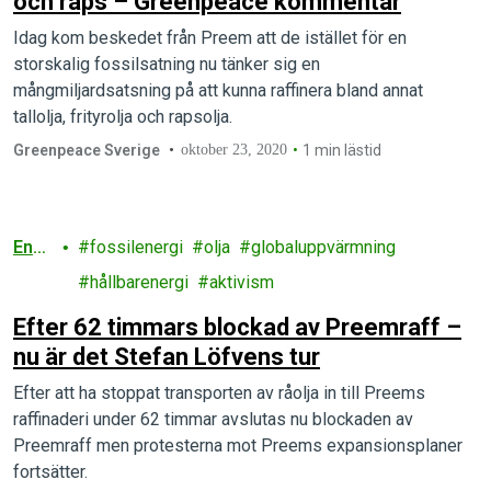
och raps – Greenpeace kommentar
Idag kom beskedet från Preem att de istället för en
storskalig fossilsatning nu tänker sig en
mångmiljardsatsning på att kunna raffinera bland annat
tallolja, frityrolja och rapsolja.
Greenpeace Sverige
oktober 23, 2020
1 min lästid
Ener
fossilenergi
olja
globaluppvärmning
gi
hållbarenergi
aktivism
Efter 62 timmars blockad av Preemraff –
nu är det Stefan Löfvens tur
Efter att ha stoppat transporten av råolja in till Preems
raffinaderi under 62 timmar avslutas nu blockaden av
Preemraff men protesterna mot Preems expansionsplaner
fortsätter.