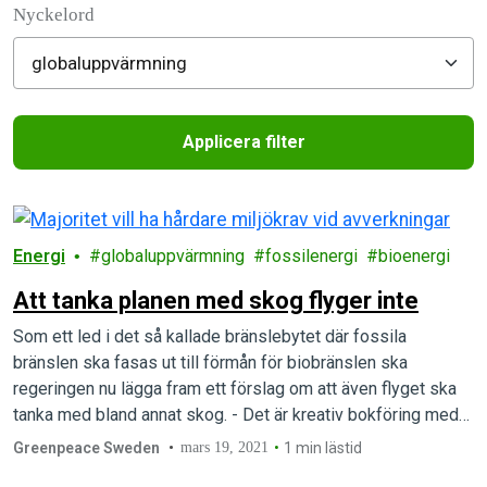
Nyckelord
Applicera filter
Filtered results
Energi
globaluppvärmning
fossilenergi
bioenergi
Att tanka planen med skog flyger inte
Som ett led i det så kallade bränslebytet där fossila
bränslen ska fasas ut till förmån för biobränslen ska
regeringen nu lägga fram ett förslag om att även flyget ska
tanka med bland annat skog. - Det är kreativ bokföring med
syfte att hålla den ohållbara bränsleindustrin och flyget under
Greenpeace Sweden
mars 19, 2021
1 min lästid
armarna i en tid där…