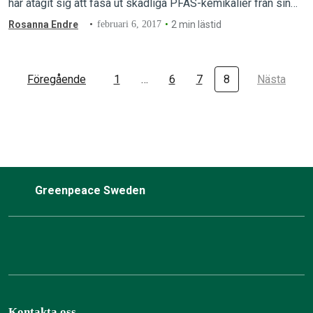
har åtagit sig att fasa ut skadliga PFAS-kemikalier från sin
produktkedja! Det här är stora nyheter för alla oss som
Rosanna Endre
februari 6, 2017
2 min lästid
engagerat oss för att få miljövänliga kläder.
Föregående
1
…
6
7
8
Nästa
Greenpeace Sweden
Kontakta oss