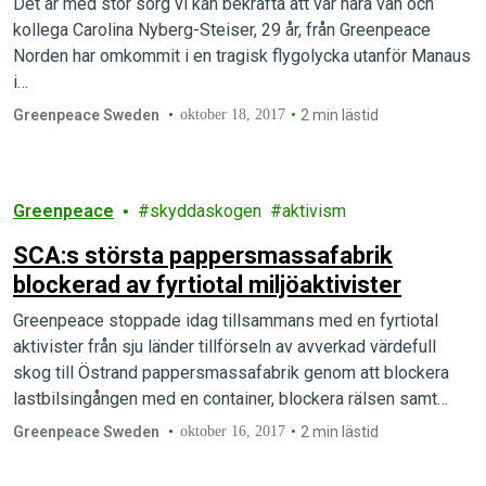
Det är med stor sorg vi kan bekräfta att vår nära vän och
kollega Carolina Nyberg-Steiser, 29 år, från Greenpeace
Norden har omkommit i en tragisk flygolycka utanför Manaus
i…
Greenpeace Sweden
oktober 18, 2017
2 min lästid
Greenpeace
skyddaskogen
aktivism
SCA:s största pappersmassafabrik
blockerad av fyrtiotal miljöaktivister
Greenpeace stoppade idag tillsammans med en fyrtiotal
aktivister från sju länder tillförseln av avverkad värdefull
skog till Östrand pappersmassafabrik genom att blockera
lastbilsingången med en container, blockera rälsen samt
andra ingångar med aktivister.
Greenpeace Sweden
oktober 16, 2017
2 min lästid