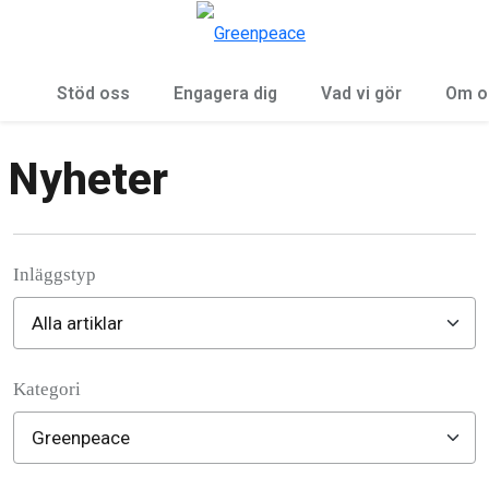
Öp
Meny
Stöd oss
Engagera dig
Vad vi gör
Om o
Nyheter
Inläggstyp
Kategori
Filter posts