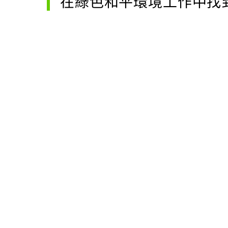
在綠色和平環境工作中找
研究調查志工
成為公民科學家，實地
走訪各地調查
第一手的研究資訊，將是倡議的有效