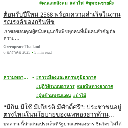
หลายทาง
คนและสังคม
ค่าไฟ
ชุมชนชายฝั่ง
ชีวภาพ
ต้อนรับปีใหม่ 2568 พร้อมความสำเร็จในงาน
รณรงค์ของกรีนพีซ
เราขอขอบคุณผู้สนับสนุนกรีนพีซทุกคนที่เป็นคนสำคัญต่อ
ความ…
Greenpeace Thailand
6 มกราคม 2025
5 min read
ความหลาก
การเมืองและสภาพภูมิอากาศ
หลายทาง
ปฏิวัติระบบอาหาร
มลพิษทางอากาศ
ชีวภาพ
ฝุ่นข้ามพรมแดน
ป่าไม้
“มีกิน มีใช้ มีเกียรติ มีศักดิ์ศรี”: ประชาชนอยู่
ตรงไหนในนโยบายของแพทองธารด้าน
ปัญหาฝุ่นพิษข้ามพรมแดน
บทความนี้นำเสนอประเด็นที่รัฐบาลแพทองธาร ชินวัตร ไม่ได้