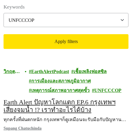
Filter posts
Keywords
Apply filters
Filtered results
วิกฤต
EarthAlertPodcast
เชื้อเพลิงฟอสซิล
สภาพภูมิ
การเมืองและสภาพภูมิอากาศ
อากาศ
เหตุการณ์สภาพอากาศสุดขั้ว
UNFCCCOP
Earth Alert ปัญหาโลกแตก EP.6 กรุงเทพฯ
เสี่ยงจมน้ำ !? เราทำอะไรได้บ้าง
ทุกครั้งที่ฝนตกหนัก กรุงเทพฯก็ดูเหมือนจะรับมือกับปัญหาน…
Supang Chatuchinda