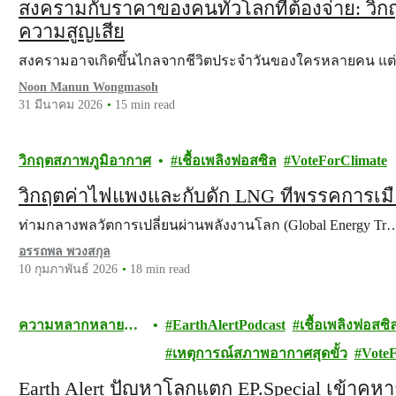
สงครามกับราคาของคนทั่วโลกที่ต้องจ่าย: วิก
ความสูญเสีย
สงครามอาจเกิดขึ้นไกลจากชีวิตประจำวันของใครหลายคน แ
Noon Manun Wongmasoh
31 มีนาคม 2026
15 min read
วิกฤตสภาพภูมิอากาศ
เชื้อเพลิงฟอสซิล
VoteForClimate
วิกฤตค่าไฟแพงและกับดัก LNG ที่พรรคการเมือ
ท่ามกลางพลวัตการเปลี่ยนผ่านพลังงานโลก (Global Energy Tr
อรรถพล พวงสกุล
10 กุมภาพันธ์ 2026
18 min read
ความหลากหลาย
EarthAlertPodcast
เชื้อเพลิงฟอสซิ
ทางชีวภาพ
เหตุการณ์สภาพอากาศสุดขั้ว
VoteF
Earth Alert ปัญหาโลกแตก EP.Special เข้าคูหา