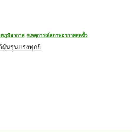
พภูมิอากาศ
เหตุการณ์สภาพอากาศสุดขั้ว
ฝุ่นรุนแรงทุกปี