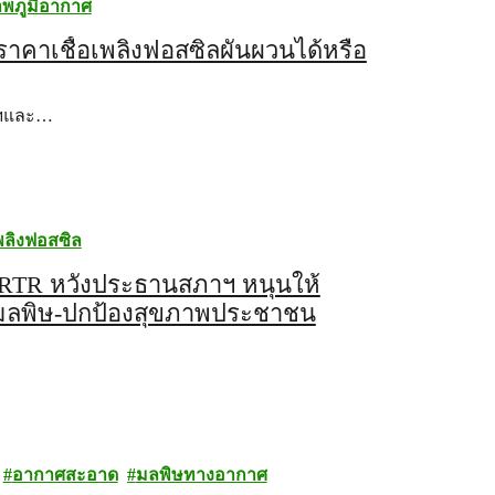
พภูมิอากาศ
าคาเชื้อเพลิงฟอสซิลผันผวนได้หรือ
ฐฯและ…
เพลิงฟอสซิล
PRTR หวังประธานสภาฯ หนุนให้
ามลพิษ-ปกป้องสุขภาพประชาชน
อากาศสะอาด
มลพิษทางอากาศ