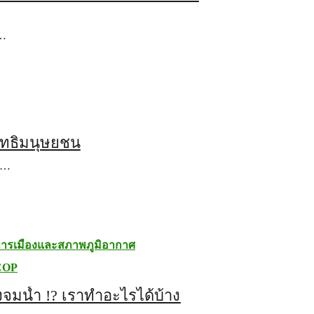
ส…
ิทธิมนุษยชน
ถ…
ารเมืองและสภาพภูมิอากาศ
COP
งจมน้ำ !? เราทำอะไรได้บ้าง