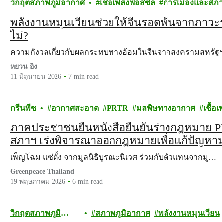
วิกฤตสภาพภูมิอากาศ
เชื้อเพลิงฟอสซิล
การเมืองและสภา
พลังงานหมุนเวียนช่วยให้จีนรอดพ้นจากภาวะร
ไม่?
ความกังวลเกี่ยวกับผลกระทบทางอ้อมในจีนจากสงครามสหรั
หยวน อิง
11 มิถุนายน 2026
7 min read
กรีนพีซ
อากาศสะอาด
PRTR
มลพิษทางอากาศ
เชื้อ
ภาคประชาชนยื่นหนังสือยืนยันร่างกฎหมาย 
สภาฯ เร่งพิจารณาออกกฎหมายเพื่อแก้ปัญห
เพ็ญโฉม แซ่ตั้ง จากมูลนิธิบูรณะนิเวศ ร่วมกับตัวแทนจากมู…
Greenpeace Thailand
19 พฤษภาคม 2026
6 min read
วิกฤตสภาพภูมิ
สภาพภูมิอากาศ
พลังงานหมุนเวียน