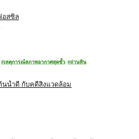
ฟอสซิล
…
เหตุการณ์สภาพอากาศสุดขั้ว
ถ่านหิน
นน้ำดี กับคดีสิ่งแวดล้อม