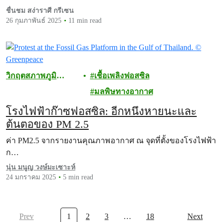
ชื่นชม สง่าราศี กรีเซน
26 กุมภาพันธ์ 2025
11 min read
วิกฤตสภาพภูมิ
เชื้อเพลิงฟอสซิล
อากาศ
มลพิษทางอากาศ
โรงไฟฟ้าก๊าซฟอสซิล: อีกหนึ่งหายนะและ
ต้นตอของ PM 2.5
ค่า PM2.5 จากรายงานคุณภาพอากาศ ณ จุดที่ตั้งของโรงไฟฟ้า
ก…
นุ่น มนูญ วงษ์มะเซาะห์
24 มกราคม 2025
5 min read
Prev
1
2
3
…
18
Next