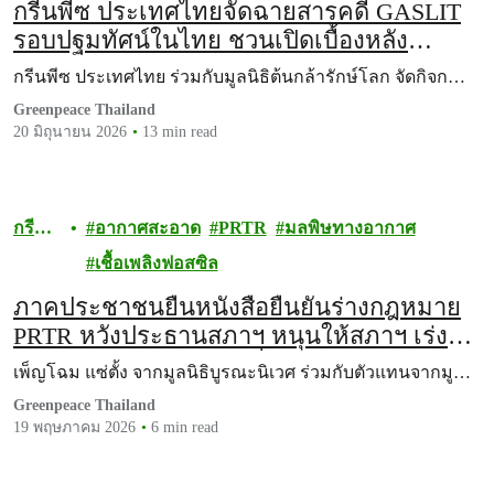
กรีนพีซ ประเทศไทยจัดฉายสารคดี GASLIT
รอบปฐมทัศน์ในไทย ชวนเปิดเบื้องหลัง
อุตสาหกรรมก๊าซฟอสซิลในสหัรฐฯ ไปกับ
กรีนพีซ ประเทศไทย ร่วมกับมูลนิธิต้นกล้ารักษ์โลก จัดกิจก…
‘เจน ฟอนดา’
Greenpeace Thailand
20 มิถุนายน 2026
13 min read
กรี
อากาศสะอาด
PRTR
มลพิษทางอากาศ
นพีซ
เชื้อเพลิงฟอสซิล
ภาคประชาชนยื่นหนังสือยืนยันร่างกฎหมาย
PRTR หวังประธานสภาฯ หนุนให้สภาฯ เร่ง
พิจารณาออกกฎหมายเพื่อแก้ปัญหามลพิษ-
เพ็ญโฉม แซ่ตั้ง จากมูลนิธิบูรณะนิเวศ ร่วมกับตัวแทนจากมู…
ปกป้องสุขภาพประชาชน
Greenpeace Thailand
19 พฤษภาคม 2026
6 min read