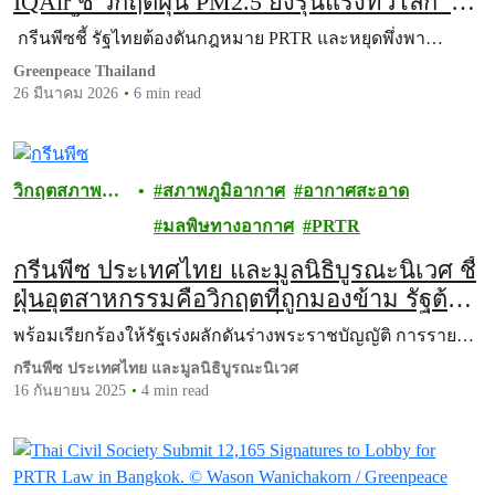
IQAir ชี้ วิกฤตฝุ่น PM2.5 ยังรุนแรงทั่วโลก กรี
นพีซชี้ รัฐไทยต้องดันกฎหมาย PRTR และ
กรีนพีซชี้ รัฐไทยต้องดันกฎหมาย PRTR และหยุดพึ่งพา…
หยุดพึ่งพาก๊าซฟอสซิล ต้นตอฝุ่นพิษที่ถูกมอง
Greenpeace Thailand
ข้าม
26 มีนาคม 2026
6 min read
วิกฤตสภาพภูมิ
สภาพภูมิอากาศ
อากาศสะอาด
อากาศ
มลพิษทางอากาศ
PRTR
กรีนพีซ ประเทศไทย และมูลนิธิบูรณะนิเวศ ชี้
ฝุ่นอุตสาหกรรมคือวิกฤตที่ถูกมองข้าม รัฐต้อง
เร่งผ่านกฎหมาย PRTR เพื่อคืนสิทธิอากาศ
พร้อมเรียกร้องให้รัฐเร่งผลักดันร่างพระราชบัญญัติ การราย…
สะอาดให้ประชาชน
กรีนพีซ ประเทศไทย และมูลนิธิบูรณะนิเวศ
16 กันยายน 2025
4 min read