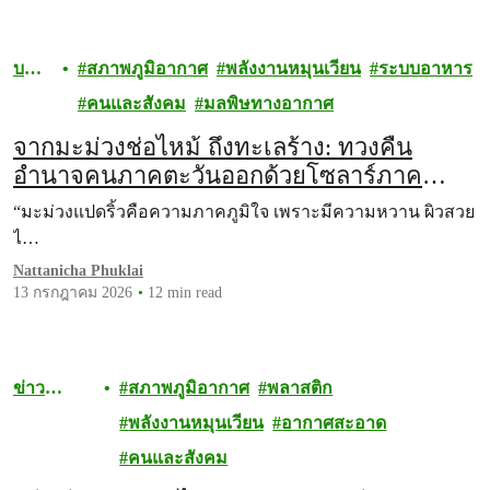
บทค
สภาพภูมิอากาศ
พลังงานหมุนเวียน
ระบบอาหาร
วาม
คนและสังคม
มลพิษทางอากาศ
จากมะม่วงช่อไหม้ ถึงทะเลร้าง: ทวงคืน
อำนาจคนภาคตะวันออกด้วยโซลาร์ภาค
ประชาชนแบบกระจายศูนย์
“มะม่วงแปดริ้วคือความภาคภูมิใจ เพราะมีความหวาน ผิวสวย
ไ…
Nattanicha Phuklai
13 กรกฎาคม 2026
12 min read
ข่าว
สภาพภูมิอากาศ
พลาสติก
ประชาสัม
พลังงานหมุนเวียน
อากาศสะอาด
พันธ์
คนและสังคม