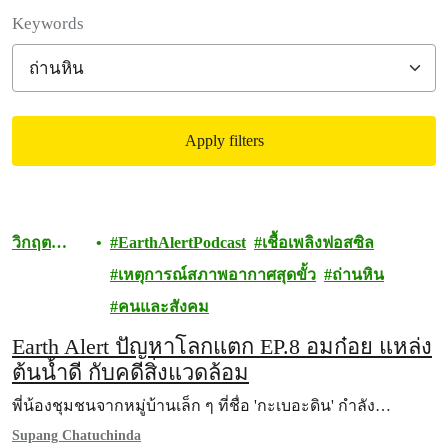
Filter posts
Keywords
Apply filters
Filtered results
วิกฤต
EarthAlertPodcast
เชื้อเพลิงฟอสซิล
สภาพภูมิ
เหตุการณ์สภาพอากาศสุดขั้ว
ถ่านหิน
อากาศ
คนและสังคม
Earth Alert ปัญหาโลกแตก EP.8 อมก๋อย แหล่ง
ต้นน้ำดี กับคดีสิ่งแวดล้อม
พี่น้องชุมชนจากหมู่บ้านเล็ก ๆ ที่ชื่อ 'กะเบอะดิน' กำลัง…
Supang Chatuchinda