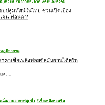
มุนเวียน
อากาศสะอาด
คนและสังคม
บปฐมทัศน์ในไทย ชวนเปิดเบื้อง
 ‘เจน ฟอนดา’
พภูมิอากาศ
าคาเชื้อเพลิงฟอสซิลผันผวนได้หรือ
ฐฯและ…
รณ์สภาพอากาศสุดขั้ว
เชื้อเพลิงฟอสซิล