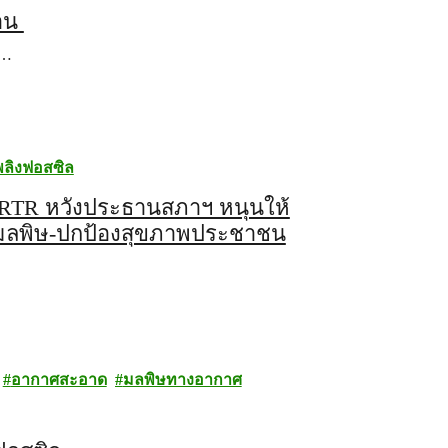
้อน
ก…
เพลิงฟอสซิล
PRTR หวังประธานสภาฯ หนุนให้
ามลพิษ-ปกป้องสุขภาพประชาชน
อากาศสะอาด
มลพิษทางอากาศ