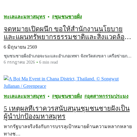
ทะเลและมหาสมุทร
ชุมชนชายฝั่ง
จดหมายเปิดผนึก ขอให้สำนักงานนโยบาย
และแผนทรัพยากรธรรมชาติและสิ่งแวดล้อม
พิจารณารับรอง “เลชุมชน จะนะ-เทพา” เป็น
6 มิถุนายน 2569
พื้นที่คุ้มครองความหลากหลายทางชีวภาพ
ชุมชนชายฝั่งอำเภอจะนะและอำเภอเทพา จังหวัดสงขลา เครือข่ายภาค
ทางทะเลชายฝั่งนอกเขตพื้นที่คุ้มครอง หรือ
ประชาชนและกรีนพีซ ประเทศไทย
6 กรกฎาคม 2026
6 min read
OECMs โดยชุมชน
ทะเลและมหาสมุทร
ชุมชนชายฝั่ง
อุตสาหกรรมประมง
5 เหตุผลที่เราควรสนับสนุนชุมชนชายฝั่งเป็น
ผู้นำปกป้องมหาสมุทร
หากรัฐบาลจริงจังกับการบรรลุเป้าหมายด้านความหลากหลาย
ทางช…