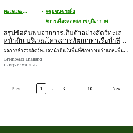
ทะเลและ
ชุมชนชายฝั่ง
มหาสมุทร
การเมืองและสภาพภูมิอากาศ
สรุปข้อค้นพบจากการเก็บตัวอย่างสัตว์ทะเล
หน้าดิน บริเวณโครงการพัฒนาท่าเรือน้ำลึก
ในโครงการแลนด์บริจด์ ระนอง – ชุมพร
ผลการสำรวจสัตว์ทะเลหน้าดินในพื้นที่ศึกษา พบว่าแต่ละพื้น…
Greenpeace Thailand
15 พฤษภาคม 2026
Prev
1
2
3
…
10
Next