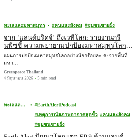
ทะเลและมหาสมุทร
คนและสังคม
ชุมชนชายฝั่ง
จาก ‘แลนด์บริดจ์’ ถึงเวทีโลก: รายงานกรี
นพีซชี้ ความพยายามปกป้องมหาสมุทรโลก
ส่อล่ม หากไม่คำนึงถึงสิทธิมนุษยชนเป็นหลัก
แผนการปกป้องมหาสมุทรโลกอย่างน้อยร้อยละ 30 จากพื้นที่
มหา…
Greenpeace Thailand
4 มิถุนายน 2026
5 min read
ทะเลและ
EarthAlertPodcast
มหาสมุทร
เหตุการณ์สภาพอากาศสุดขั้ว
คนและสังคม
ชุมชนชายฝั่ง
Earth Alert ปัญหาโลกแตก EP.9 ค้านแลนด์