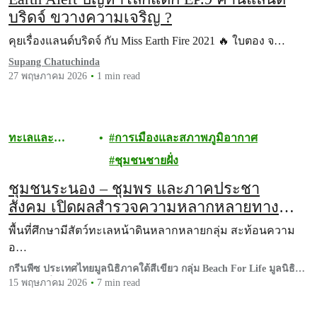
บริดจ์ ขวางความเจริญ ?
คุยเรื่องแลนด์บริดจ์ กับ Miss Earth Fire 2021 🔥 ใบตอง จ…
Supang Chatuchinda
27 พฤษภาคม 2026
1 min read
ทะเลและ
การเมืองและสภาพภูมิอากาศ
มหาสมุทร
ชุมชนชายฝั่ง
ชุมชนระนอง – ชุมพร และภาคประชา
สังคม เปิดผลสำรวจความหลากหลายทาง
ชีวภาพ ผ่านสัตว์ทะเลหน้าดิน ยืนยันไม่แลก
พื้นที่ศึกษามีสัตว์ทะเลหน้าดินหลากหลายกลุ่ม สะท้อนความ
ทะเลสมบูรณ์กับแลนด์บริดจ์
อ…
กรีนพีซ ประเทศไทยมูลนิธิภาคใต้สีเขียว กลุ่ม Beach For Life มูลนิธิ
นิติธรรมสิ่งแวดล้อม (EnLAW) ร่วมกับ นักวิจัยทางทะเล มหาวิทยาลัย
15 พฤษภาคม 2026
7 min read
สงขลานครินทร์