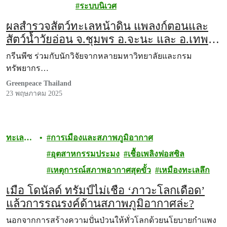
มหาสมุทร
ระบบนิเวศ
ผลสำรวจสัตว์ทะเลหน้าดิน แพลงก์ตอนและ
สัตว์น้ำวัยอ่อน จ.ชุมพร อ.จะนะ และ อ.เทพา
จ.สงขลา จากกิจกรรม “Rainbow Warrior Ship
กรีนพีซ ร่วมกับนักวิจัยจากหลายมหาวิทยาลัยและกรม
Tour 2024: Ocean Justice”
ทรัพยากร…
Greenpeace Thailand
23 พฤษภาคม 2025
ทะเล
การเมืองและสภาพภูมิอากาศ
และ
อุตสาหกรรมประมง
เชื้อเพลิงฟอสซิล
มหาสมุ
เหตุการณ์สภาพอากาศสุดขั้ว
เหมืองทะเลลึก
ทร
เมื่อ โดนัลด์ ทรัมป์ไม่เชื่อ ‘ภาวะโลกเดือด’
แล้วการรณรงค์ด้านสภาพภูมิอากาศล่ะ?
นอกจากการสร้างความปั่นป่วนให้ทั่วโลกด้วยนโยบายกำแพง