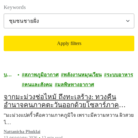
Filter posts
Keywords
Apply filters
Filtered results
บทค
สภาพภูมิอากาศ
พลังงานหมุนเวียน
ระบบอาหาร
วาม
คนและสังคม
มลพิษทางอากาศ
จากมะม่วงช่อไหม้ ถึงทะเลร้าง: ทวงคืน
อำนาจคนภาคตะวันออกด้วยโซลาร์ภาค
ประชาชนแบบกระจายศูนย์
“มะม่วงแปดริ้วคือความภาคภูมิใจ เพราะมีความหวาน ผิวสวย
ไ…
Nattanicha Phuklai
13 กรกฎาคม 2026
12 min read