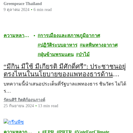
ทศวรรษนี้ได้
Greenpeace Thailand
9 ตุลาคม 2024
6 min read
ความหลาก
การเมืองและสภาพภูมิอากาศ
หลายทาง
ปฏิวัติระบบอาหาร
มลพิษทางอากาศ
ชีวภาพ
ฝุ่นข้ามพรมแดน
ป่าไม้
“มีกิน มีใช้ มีเกียรติ มีศักดิ์ศรี”: ประชาชนอยู่
ตรงไหนในนโยบายของแพทองธารด้าน
ปัญหาฝุ่นพิษข้ามพรมแดน
บทความนี้นำเสนอประเด็นที่รัฐบาลแพทองธาร ชินวัตร ไม่ได้
ร…
รัตนศิริ กิตติก้องนภางค์
25 กันยายน 2024
13 min read
ความหลาก
EPR
PRTR
VoteForClimate