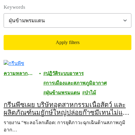
Filter posts
Keywords
Apply filters
Filtered results
ความหลาก
ปฏิวัติระบบอาหาร
หลายทาง
การเมืองและสภาพภูมิอากาศ
ชีวภาพ
ฝุ่นข้ามพรมแดน
ป่าไม้
กรีนพีซเผย บริษัทอุตสาหกรรมเนื้อสัตว์ และ
ผลิตภัณฑ์นมยักษ์ใหญ่ปล่อยก๊าซมีเทนไม่แพ้
อุตสาหกรรมน้ำมัน: การลดการปล่อยก๊าซ
รายงาน “ชะลอโลกเดือด: การยุติภาวะฉุกเฉินด้านสภาพภูมิ
มีเทนอาจช่วยชะลอภาวะโลกเดือดใน
อาก…