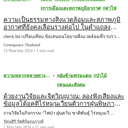
หลายทาง
การเมืองและสภาพภูมิอากาศ
ค่าไฟ
ชีวภาพ
ความเป็นธรรมทางสิ่งแวดล้อมและสภาพภูมิ
อากาศที่ยังคงเลือนรางต่อไป ในคำแถลง
นโยบายของรัฐบาลใหม่ต่อรัฐสภาวันที่ 12
check list เปรียบเทียบ ข้อเสนอนโยบายสิ่งแวดล้อมที่รวบรว…
กันยายน 2567
Greenpeace Thailand
13 กันยายน 2024
1 min read
ความหลากหลายทาง
ฝุ่นข้ามพรมแดน
ป่าไม้
ชีวภาพ
คนและสังคม
ด้วยงานวิจัยและจิตวิญญาณ: ลองฟังเสียงและ
ข้อมูลโต้อคติไร่หมุนเวียนตัวการฝุ่นพิษภาค
เหนือ
งานวิจัยในกิจกรรม “ไฟป่า ฝุ่นควัน ชาติพันธุ์ ไร่หมุนเวี…
รัตนศิริ กิตติก้องนภางค์
7 มิถุนายน 2024
12 min read