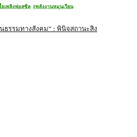
ชื้อเพลิงฟอสซิล
พลังงานหมุนเวียน
มเป็นธรรมทางสังคม” : พินิจสถานะสิ่ง