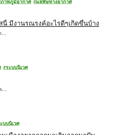
สภาพภูมิอากาศ
มลพิษทางอากาศ
้ มีงานรณรงค์อะไรดีๆเกิดขึ้นบ้าง
ลก…
ศ
ระบบนิเวศ
วด…
ะบบนิเวศ