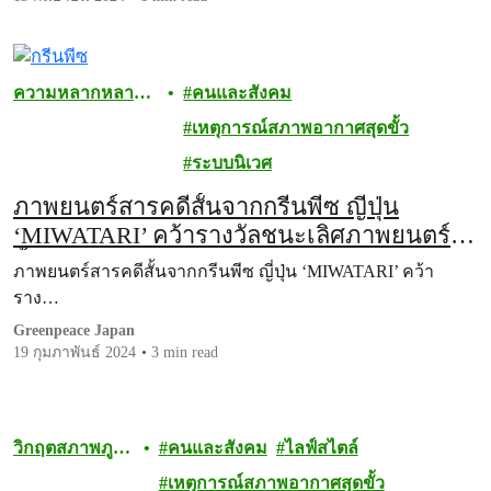
ความหลากหลาย
คนและสังคม
ทางชีวภาพ
เหตุการณ์สภาพอากาศสุดขั้ว
ระบบนิเวศ
ภาพยนตร์สารคดีสั้นจากกรีนพีซ ญี่ปุ่น
‘MIWATARI’ คว้ารางวัลชนะเลิศภาพยนตร์
สั้น สาขาสารคดีจากเทศกาลภาพยนตร์ด้าน
ภาพยนตร์สารคดีสั้นจากกรีนพีซ ญี่ปุ่น ‘MIWATARI’ คว้า
สภาพภูมิอากาศ CCCL Film Festival 2024
ราง…
Greenpeace Japan
19 กุมภาพันธ์ 2024
3 min read
วิกฤตสภาพภูมิ
คนและสังคม
ไลฟ์สไตล์
อากาศ
เหตุการณ์สภาพอากาศสุดขั้ว