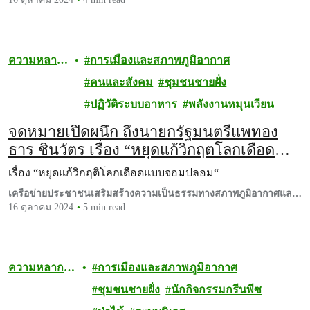
ความหลาก
การเมืองและสภาพภูมิอากาศ
หลายทาง
คนและสังคม
ชุมชนชายฝั่ง
ชีวภาพ
ปฏิวัติระบบอาหาร
พลังงานหมุนเวียน
จดหมายเปิดผนึก ถึงนายกรัฐมนตรีแพทอง
ธาร ชินวัตร เรื่อง “หยุดแก้วิกฤตโลกเดือด
แบบจอมปลอม“
เรื่อง “หยุดแก้วิกฤติโลกเดือดแบบจอมปลอม“
เครือข่ายประชาชนเสริมสร้างความเป็นธรรมทางสภาพภูมิอากาศและ
หยุดคาร์บอนเครดิต
16 ตุลาคม 2024
5 min read
ความหลาก
การเมืองและสภาพภูมิอากาศ
หลายทาง
ชุมชนชายฝั่ง
นักกิจกรรมกรีนพีซ
ชีวภาพ