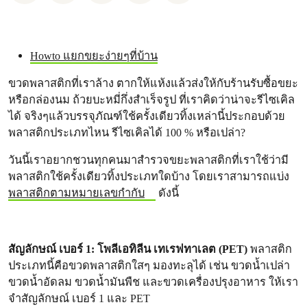
Howto แยกขยะง่ายๆที่บ้าน
ขวดพลาสติกที่เราล้าง ตากให้แห้งแล้วส่งให้กับร้านรับซื้อขยะ
หรือกล่องนม ถ้วยบะหมี่กึ่งสำเร็จรูป ที่เราคิดว่าน่าจะรีไซเคิล
ได้ จริงๆแล้วบรรจุภัณฑ์ใช้ครั้งเดียวทิ้งเหล่านี้ประกอบด้วย
พลาสติกประเภทไหน รีไซเคิลได้ 100 % หรือเปล่า?
วันนี้เราอยากชวนทุกคนมาสำรวจขยะพลาสติกที่เราใช้ว่ามี
พลาสติกใช้ครั้งเดียวทิ้งประเภทใดบ้าง โดยเราสามารถแบ่ง
พลาสติกตามหมายเลขกำกับ
ดังนี้
สัญลักษณ์ เบอร์ 1: โพลีเอทิลีน เทเรฟทาเลต (PET)
พลาสติก
ประเภทนี้คือขวดพลาสติกใสๆ มองทะลุได้ เช่น ขวดน้ำเปล่า
ขวดน้ำอัดลม ขวดน้ำมันพืช และขวดเครื่องปรุงอาหาร ให้เรา
จำสัญลักษณ์ เบอร์ 1 และ PET