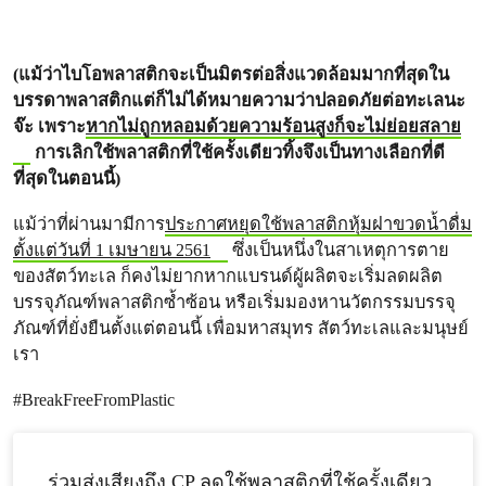
(แม้ว่าไบโอพลาสติกจะเป็นมิตรต่อสิ่งแวดล้อมมากที่สุดใน
บรรดาพลาสติกแต่ก็ไม่ได้หมายความว่าปลอดภัยต่อทะเลนะ
จ๊ะ เพราะ
หากไม่ถูกหลอมด้วยความร้อนสูงก็จะไม่ย่อยสลาย
การเลิกใช้พลาสติกที่ใช้ครั้งเดียวทิ้งจึงเป็นทางเลือกที่ดี
ที่สุดในตอนนี้)
แม้ว่าที่ผ่านมามีการ
ประกาศหยุดใช้พลาสติกหุ้มฝาขวดน้ำดื่ม
ตั้งแต่วันที่ 1 เมษายน 2561
ซึ่งเป็นหนึ่งในสาเหตุการตาย
ของสัตว์ทะเล ก็คงไม่ยากหากแบรนด์ผู้ผลิตจะเริ่มลดผลิต
บรรจุภัณฑ์พลาสติกซ้ำซ้อน หรือเริ่มมองหานวัตกรรมบรรจุ
ภัณฑ์ที่ยั่งยืนตั้งแต่ตอนนี้ เพื่อมหาสมุทร สัตว์ทะเลและมนุษย์
เรา
#BreakFreeFromPlastic
ร่วมส่งเสียงถึง CP ลดใช้พลาสติกที่ใช้ครั้งเดียว