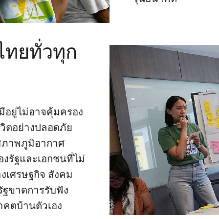
ทยทั่วทุก
อยู่ไม่อาจคุ้มครอง
วิตอย่างปลอดภัย
สภาพภูมิอากาศ
รัฐและเอกชนที่ไม่
างเศรษฐกิจ สังคม
รัฐขาดการรับฟัง
คตบ้านตัวเอง