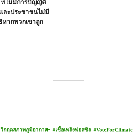
ที่
ไม่มีการบัญญัติ
ดี และประชาชนไม่มี
ธิหากพวกเขาถูก
วิกฤตสภาพภูมิอากาศ
เชื้อเพลิงฟอสซิล
VoteForClimate